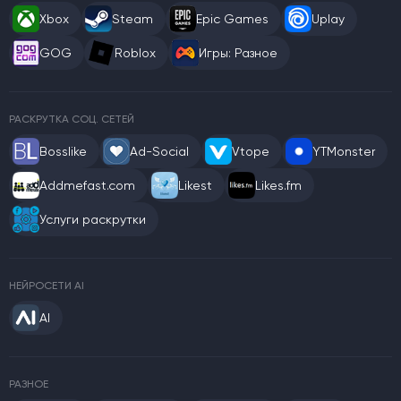
Xbox
Steam
Epic Games
Uplay
GOG
Roblox
Игры: Разное
РАСКРУТКА СОЦ. СЕТЕЙ
Bosslike
Ad-Social
Vtope
YTMonster
Addmefast.com
Likest
Likes.fm
Услуги раскрутки
НЕЙРОСЕТИ AI
AI
РАЗНОЕ