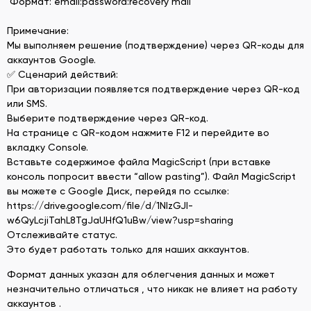
Формат: email:password:recovery mail
Примечание:
Мы выполняем решение (подтверждение) через QR-коды для
аккаунтов Google.
✅ Сценарий действий:
При авторизации появляется подтверждение через QR-код
или SMS.
Выберите подтверждение через QR-код.
На странице с QR-кодом нажмите F12 и перейдите во
вкладку Console.
Вставьте содержимое файла MagicScript (при вставке
консоль попросит ввести “allow pasting”). Файл MagicScript
вы можете с Google Диск, перейдя по ссылке:
https://drive.google.com/file/d/1NlzGJI-
w6QyLcjiTahL8TgJaUHfQ1uBw/view?usp=sharing
Отслеживайте статус.
Это будет работать только для наших аккаунтов.
Формат данных указан для облегчения данных и может
незначительно отличаться , что никак не влияет на работу
аккаунтов .