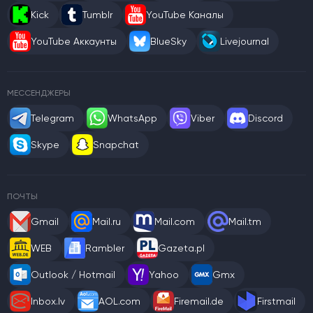
Kick
Tumblr
YouTube Каналы
YouTube Аккаунты
BlueSky
Livejournal
МЕССЕНДЖЕРЫ
Telegram
WhatsApp
Viber
Discord
Skype
Snapchat
ПОЧТЫ
Gmail
Mail.ru
Mail.com
Mail.tm
WEB
Rambler
Gazeta.pl
Outlook / Hotmail
Yahoo
Gmx
Inbox.lv
AOL.com
Firemail.de
Firstmail