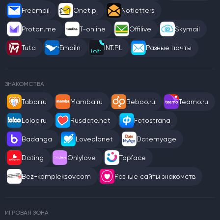
Freemail
Onet.pl
Notletters
Proton.me
T-online
Offilive
Skymail
Tuta
Emailn
INT.PL
Разные почты
ЗНАКОМСТВА
Tabor.ru
Mamba.ru
Beboo.ru
Teamo.ru
Loloo.ru
Rusdate.net
Fotostrana
Badanga
Loveplanet
Datemyage
Dating
Onlylove
Topface
Bez-kompleksov.com
Разные сайты знакомств
ИГРОВАЯ ЗОНА