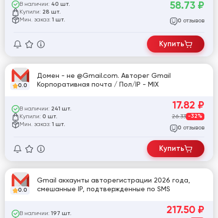
58.73
₽
В наличии:
40 шт.
Купили:
28 шт.
Мин. заказ:
1 шт.
отзывов
0
Купить
Домен - не @Gmail.com. Авторег Gmail
Корпоративная почта / Пол/IP - MIX
0.0
17.82
₽
В наличии:
241 шт.
Купили:
26.33
-32%
0 шт.
Мин. заказ:
1 шт.
отзывов
0
Купить
Gmail аккаунты авторегистрации 2026 года,
смешанные IP, подтвержденные по SMS
0.0
217.50
₽
В наличии:
197 шт.