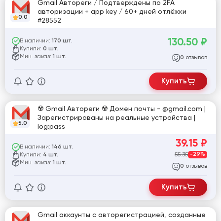
Gmail Автореги / Подтверждены по 2FA
авторизации + app key / 60+ дней отлёжки
0.0
#28552
130.50
₽
В наличии:
170 шт.
Купили:
0 шт.
Мин. заказ:
1 шт.
отзывов
0
Купить
☢️ Gmail Автореги ☢️ Домен почты - @gmail.com |
Зарегистрированы на реальные устройства |
5.0
log:pass
39.15
₽
В наличии:
146 шт.
Купили:
55.35
-29%
4 шт.
Мин. заказ:
1 шт.
отзывов
0
Купить
Gmail аккаунты с авторегистрацией, созданные