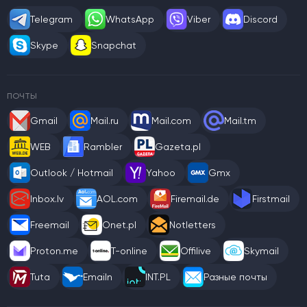
Telegram
WhatsApp
Viber
Discord
Skype
Snapchat
ПОЧТЫ
Gmail
Mail.ru
Mail.com
Mail.tm
WEB
Rambler
Gazeta.pl
Outlook / Hotmail
Yahoo
Gmx
Inbox.lv
AOL.com
Firemail.de
Firstmail
Freemail
Onet.pl
Notletters
Proton.me
T-online
Offilive
Skymail
Tuta
Emailn
INT.PL
Разные почты