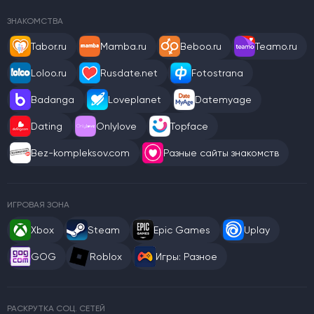
ЗНАКОМСТВА
Tabor.ru
Mamba.ru
Beboo.ru
Teamo.ru
Loloo.ru
Rusdate.net
Fotostrana
Badanga
Loveplanet
Datemyage
Dating
Onlylove
Topface
Bez-kompleksov.com
Разные сайты знакомств
ИГРОВАЯ ЗОНА
Xbox
Steam
Epic Games
Uplay
GOG
Roblox
Игры: Разное
РАСКРУТКА СОЦ. СЕТЕЙ