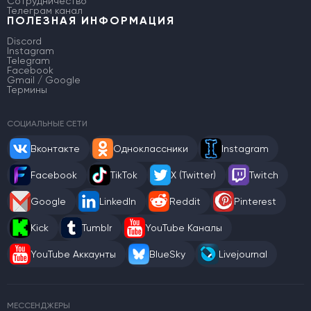
Сотрудничество
Телеграм канал
ПОЛЕЗНАЯ ИНФОРМАЦИЯ
Discord
Instagram
Telegram
Facebook
Gmail / Google
Термины
СОЦИАЛЬНЫЕ СЕТИ
Вконтакте
Одноклассники
Instagram
Facebook
TikTok
X (Twitter)
Twitch
Google
LinkedIn
Reddit
Pinterest
Kick
Tumblr
YouTube Каналы
YouTube Аккаунты
BlueSky
Livejournal
МЕССЕНДЖЕРЫ