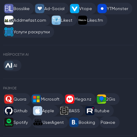
Bosslike
Ad-Social
Vtope
YTMonster
Addmefast.com
Likest
Likes.fm
Услуги раскрутки
НЕЙРОСЕТИ AI
AI
РАЗНОЕ
Quora
Microsoft
Mega.nz
2Gis
Github
Apple
BASS
Rutube
Spotify
UserAgent
Booking
Разное