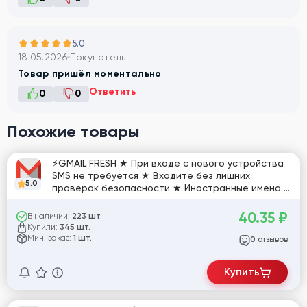
5.0
18.05.2026
Покупатель
Товар пришёл моментально
Ответить
0
0
Похожие товары
⚡GMAIL FRESH ★ При входе с нового устройства
SMS не требуется ★ Входите без лишних
5.0
проверок безопасности ★ Иностранные имена и
профили ⚡ [790792]
40.35
₽
В наличии:
223 шт.
Купили:
345 шт.
Мин. заказ:
1 шт.
отзывов
0
Купить