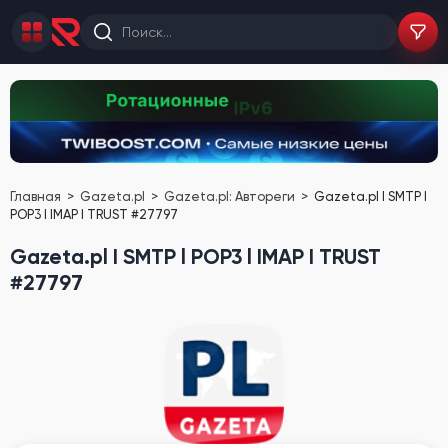
Главная
Gazeta.pl
Gazeta.pl: Автореги
Gazeta.pl I SMTP l
POP3 l IMAP I TRUST #27797
Gazeta.pl I SMTP l POP3 l IMAP I TRUST
#27797