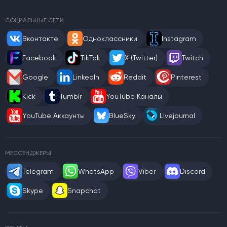
СОЦИАЛЬНЫЕ СЕТИ
Вконтакте
Одноклассники
Instagram
Facebook
TikTok
X (Twitter)
Twitch
Google
LinkedIn
Reddit
Pinterest
Kick
Tumblr
YouTube Каналы
YouTube Аккаунты
BlueSky
Livejournal
МЕССЕНДЖЕРЫ
Telegram
WhatsApp
Viber
Discord
Skype
Snapchat