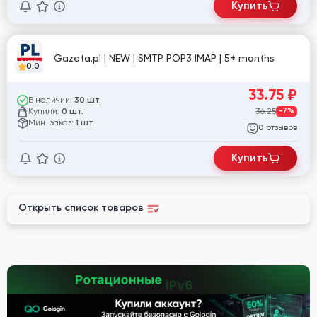
Купить
Gazeta.pl | NEW | SMTP POP3 IMAP | 5+ months
0.0
33.75
₽
В наличии:
30 шт.
Купили:
36.25
-7%
0 шт.
Мин. заказ:
1 шт.
отзывов
0
Купить
Открыть список товаров