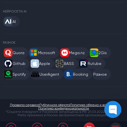
НЕЙРОСЕТИ AI
AI
РАЗНОЕ
Quora
Microsoft
Mega.nz
2Gis
Github
Apple
BASS
Rutube
Spotify
UserAgent
Booking
Разное
Правила сервиса
Публичная оферта
Политика обмена и возврата
Политика конфиденциальности
*Соцсети Instagram и Facebook запрещены в РФ. 21.03.2022 компания
Meta признана в России экстремистской организацией.