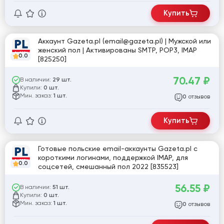
Купить
Аккаунт Gazeta.pl (email@gazeta.pl) | Мужской или
женский пол | Активированы SMTP, POP3, IMAP
0.0
[825250]
70.47
₽
В наличии:
29 шт.
Купили:
0 шт.
Мин. заказ:
1 шт.
отзывов
0
Купить
Готовые польские email-аккаунты Gazeta.pl с
короткими логинами, поддержкой IMAP, для
0.0
соцсетей, смешанный пол 2022 [835523]
56.55
₽
В наличии:
51 шт.
Купили:
0 шт.
Мин. заказ:
1 шт.
отзывов
0