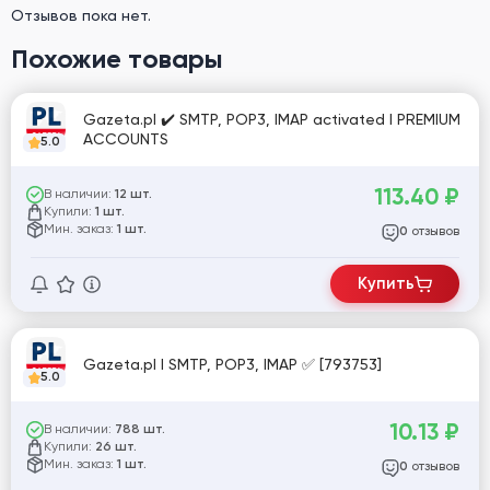
Отзывов пока нет.
Похожие товары
Gazeta.pl ✔️ SMTP, POP3, IMAP activated I PREMIUM
ACCOUNTS
5.0
113.40
₽
В наличии:
12 шт.
Купили:
1 шт.
Мин. заказ:
1 шт.
отзывов
0
Купить
Gazeta.pl I SMTP, POP3, IMAP ✅ [793753]
5.0
10.13
₽
В наличии:
788 шт.
Купили:
26 шт.
Мин. заказ:
1 шт.
отзывов
0