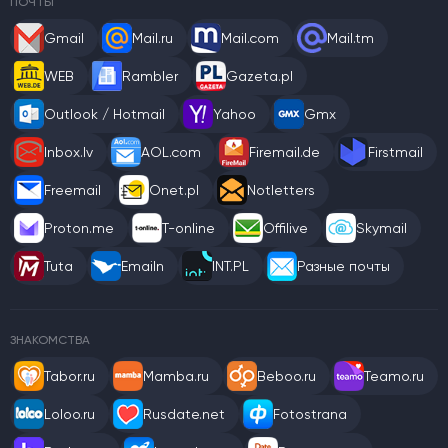
ПОЧТЫ
Gmail
Mail.ru
Mail.com
Mail.tm
WEB
Rambler
Gazeta.pl
Outlook / Hotmail
Yahoo
Gmx
Inbox.lv
AOL.com
Firemail.de
Firstmail
Freemail
Onet.pl
Notletters
Proton.me
T-online
Offilive
Skymail
Tuta
Emailn
INT.PL
Разные почты
ЗНАКОМСТВА
Tabor.ru
Mamba.ru
Beboo.ru
Teamo.ru
Loloo.ru
Rusdate.net
Fotostrana