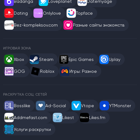
Badanga
Loveplanet
Datemyage
Dating
Onlylove
Topface
Bez-kompleksov.com
Разные сайты знакомств
ИГРОВАЯ ЗОНА
Xbox
Steam
Epic Games
Uplay
GOG
Roblox
Игры: Разное
РАСКРУТКА СОЦ. СЕТЕЙ
Bosslike
Ad-Social
Vtope
YTMonster
Addmefast.com
Likest
Likes.fm
Услуги раскрутки