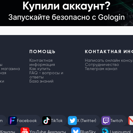
ПОМОЩЬ
КОНТАКТНАЯ И
Контактная
Написать онлайн консу
ы
информация
Сотрудничество
 магазина
Как купить
Телеграм канал
ная
FAQ - вопросы и
ответы
ки
База знаний
am
Facebook
TikTok
X (Twitter)
Twitch
 Каналы
YouTube Аккаунты
BlueSky
Livejournal