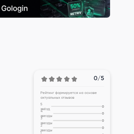
0/5
Рейтинг формируется на основе
актуальных отзывов
5
0
звёзд
4
0
звезды
3
0
звезды
2
0
звезды
1