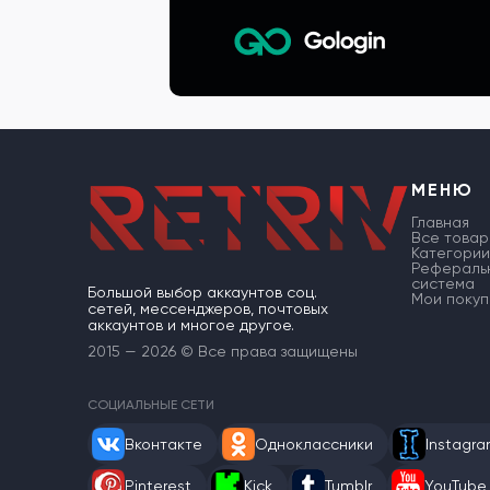
МЕНЮ
Главная
Все товар
Категории
Рефераль
система
Большой выбор аккаунтов соц.
Мои покуп
сетей, мессенджеров, почтовых
аккаунтов и многое другое.
2015 — 2026 © Все права защищены
СОЦИАЛЬНЫЕ СЕТИ
Вконтакте
Одноклассники
Instagr
Pinterest
Kick
Tumblr
YouTube