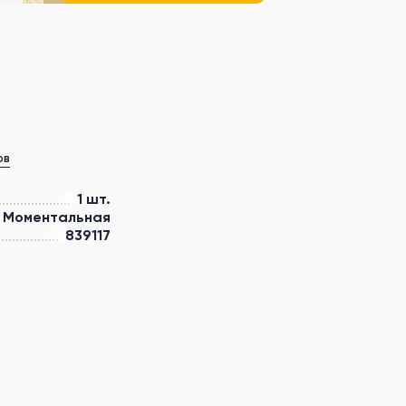
ов
1 шт.
Моментальная
839117