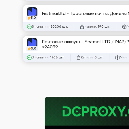
Firstmail.ltd - Трастовые почты, Домены
5.0
В наличии:
Купили:
М
20206 шт.
190 шт.
Почтовые аккаунты Firstmail LTD / IMAP/
#24099
0.0
В наличии:
Купили:
Мин. 
1768 шт.
0 шт.