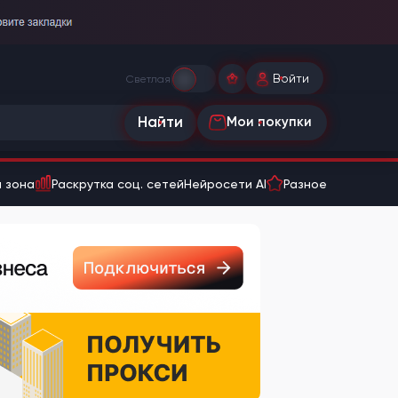
Войти
Светлая
Найти
Мои покупки
 зона
Раскрутка соц. сетей
Нейросети AI
Разное