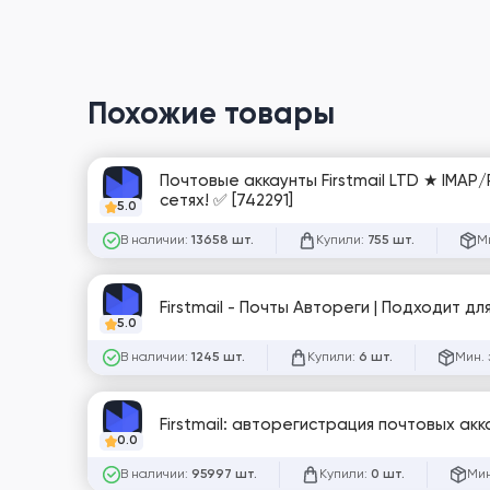
Похожие товары
Почтовые аккаунты Firstmail LTD ★ IMAP
сетях! ✅ [742291]
5.0
В наличии:
Купили:
М
13658 шт.
755 шт.
Firstmail - Почты Автореги | Подходит дл
5.0
В наличии:
Купили:
Мин. 
1245 шт.
6 шт.
Firstmail: авторегистрация почтовых акка
0.0
В наличии:
Купили:
Мин
95997 шт.
0 шт.