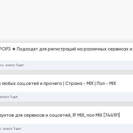
/POP3 ★ Подходят для регистраций на различных сервисах и 
ин. заказ:
1 шт.
я любых соц.сетей и прочего | Страна - MIX | Пол - MIX
заказ:
1 шт.
унтов для сервисов и соцсетей, IP MIX, пол MIX [744191]
. заказ:
1 шт.