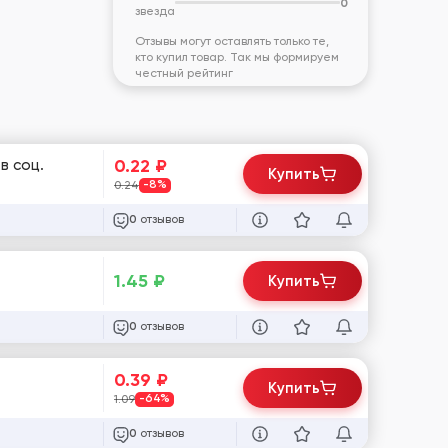
0
звезда
Отзывы могут оставлять только те,
кто купил товар. Так мы формируем
честный рейтинг
0.22
₽
в соц.
Купить
0.24
-8%
отзывов
0
1.45
₽
Купить
отзывов
0
0.39
₽
Купить
1.09
-64%
отзывов
0