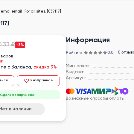
ternal email I For all sites. [839117]
9117]
Информация
0.33 ₽
-3%
Рейтинг:
0 отзыв
0.0
оваров
ии
Мин. заказ:
те с баланса,
скидка 3%
Выдача:
Артикул:
ться
В избранное
Сделка защищена
Возможные способы оплаты
Нет в наличии