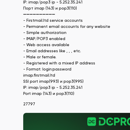
IP: imap/pop3 ip - 5.252.35.241
Порт imap (143) и pop3(110)
➖➖➖➖➖➖➖➖➖➖
- Firstmail.ltd service accounts
- Permanent email accounts for any website
- Simple authorization
- IMAP/POP3 enabled
- Web access available
- Email addresses like , , , etc.
- Male or female.
- Registered with a mixed IP address
- Format: login:password
imap.firstmail.ltd
SSl port imap(993) и pop3(995)
IP: imap/pop3 ip - 5.252.35.241
Port imap (143) и pop3(110)
27797