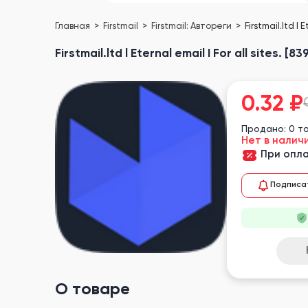
Главная
Firstmail
Firstmail: Автореги
Firstmail.ltd l E
Firstmail.ltd l Eternal email I For all sites. [83
0.32
₽
Продано: 0 т
Нет в налич
При опла
Подписа
О товаре