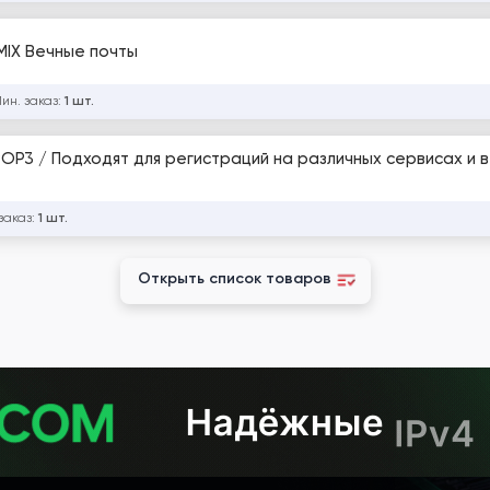
 MIX Вечные почты
ин. заказ:
1 шт.
POP3 / Подходят для регистраций на различных сервисах и в 
заказ:
1 шт.
Открыть список товаров