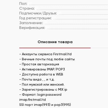
Пол:
Страна:
Подписчики/Друзья:
Год регистрации:
Заполнение:
Верификация:
Описание товара
- Аккаунты сервиса Firstmail.ltd
- Вечные почты под любіе сайты
- Простая авторизация
- Активированы IMAP/POP3
- Доступна работа в WEB
- Почты вида , , и т.д.
- Пол мужской или женский.
- Зарегистрированы с MIX ip
- Формат: login:password
imap.firstmail.ltd
SSl порт imap(993) и pop3(995)