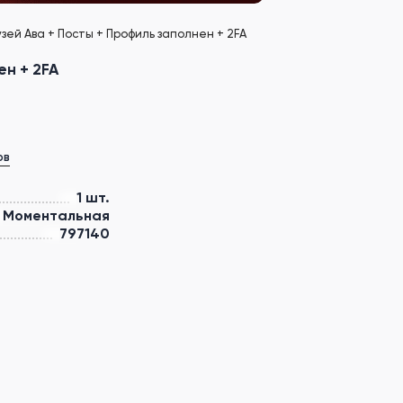
зей Ава + Посты + Профиль заполнен + 2FA
ен + 2FA
ов
1 шт.
Моментальная
797140