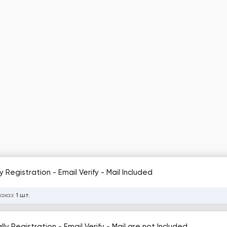
Registration - Email Verify - Mail Included
заказ:
1 шт.
y Registration - Email Verify - Mail are not Included