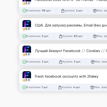
5.0
В наличии:
Купили:
Мин. за
98 шт.
2 шт.
США. Для запуска рекламы. Email (без до
5.0
В наличии:
Купили:
Мин. за
5 шт.
80 шт.
Лучший Аккаунт Facebook // Cookies //
5.0
В наличии:
Купили:
Мин. зак
2 шт.
3 шт.
Fresh facebook accounts with 2fakey
5.0
В наличии:
Купили:
Мин. зак
1 шт.
4 шт.