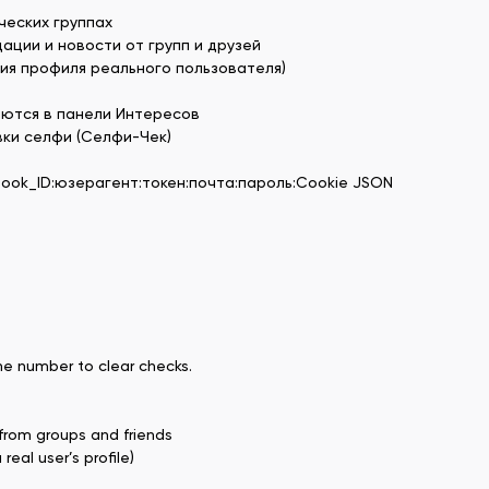
ческих группах
ции и новости от групп и друзей
ция профиля реального пользователя)
аются в панели Интересов
вки селфи (Селфи-Чек)
ook_ID:юзерагент:токен:почта:пароль:Cookie JSON
he number to clear checks.
rom groups and friends
real user’s profile)