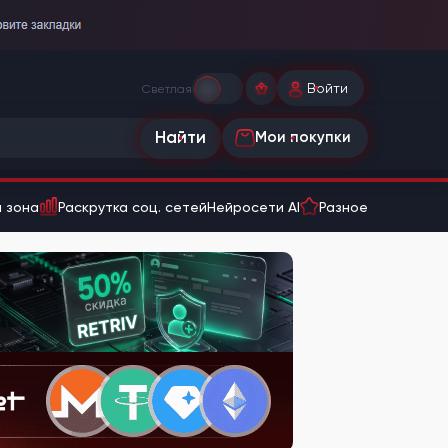
Войти
Светлая
Найти
Мои покупки
 зона
Раскрутка соц. сетей
Нейросети AI
Разное