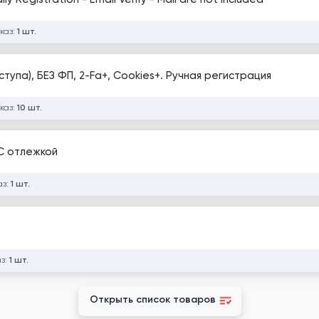
каз:
1 шт.
ступа), БЕЗ ФП, 2-Fa+, Cookies+. Ручная регистрация
каз:
10 шт.
 С отлежкой
аз:
1 шт.
аз:
1 шт.
Открыть список товаров