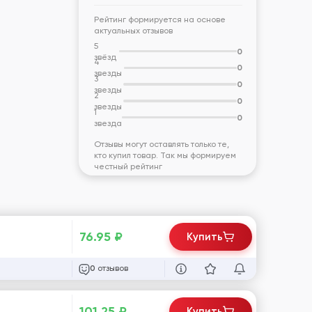
Рейтинг формируется на основе
актуальных отзывов
5
0
звёзд
4
0
звезды
3
0
звезды
2
0
звезды
1
0
звезда
Отзывы могут оставлять только те,
кто купил товар. Так мы формируем
честный рейтинг
76.95
₽
Купить
отзывов
0
101.25
₽
Купить