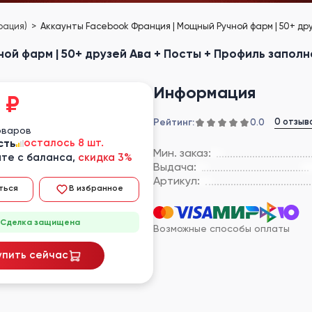
рация)
Аккаунты Facebook Франция | Мощный Ручной фарм | 50+ дру
й фарм | 50+ друзей Ава + Посты + Профиль заполн
Информация
₽
Рейтинг:
0 отзыв
0.0
оваров
сть
осталось 8 шт.
Мин. заказ:
те с баланса,
скидка 3%
Выдача:
Артикул:
ться
В избранное
Сделка защищена
Возможные способы оплаты
упить сейчас