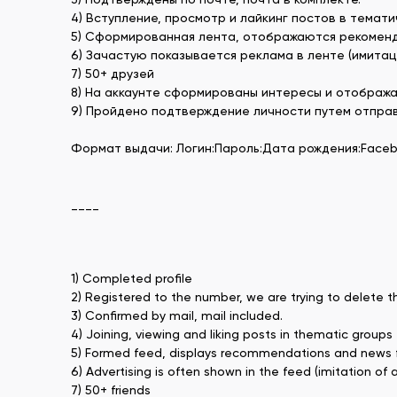
4) Вступление, просмотр и лайкинг постов в темати
5) Сформированная лента, отображаются рекоменда
6) Зачастую показывается реклама в ленте (имита
7) 50+ друзей
8) На аккаунте сформированы интересы и отображ
9) Пройдено подтверждение личности путем отпра
Формат выдачи: Логин:Пароль:Дата рождения:Faceb
____
1) Completed profile
2) Registered to the number, we are trying to delete t
3) Confirmed by mail, mail included.
4) Joining, viewing and liking posts in thematic groups
5) Formed feed, displays recommendations and news f
6) Advertising is often shown in the feed (imitation of a 
7) 50+ friends