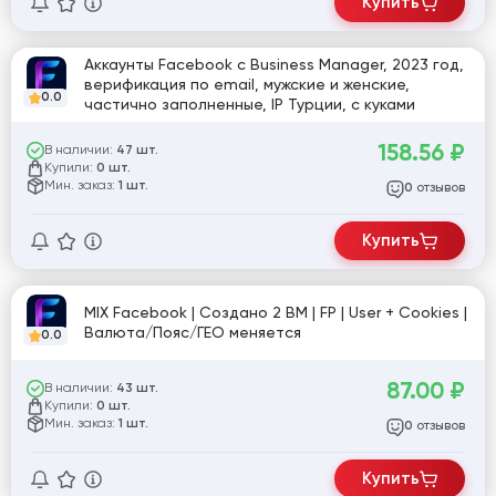
Купить
Аккаунты Facebook с Business Manager, 2023 год,
верификация по email, мужские и женские,
0.0
частично заполненные, IP Турции, с куками
158.56
₽
В наличии:
47 шт.
Купили:
0 шт.
Мин. заказ:
1 шт.
отзывов
0
Купить
MIX Facebook | Создано 2 BM | FP | User + Cookies |
Валюта/Пояс/ГЕО меняется
0.0
87.00
₽
В наличии:
43 шт.
Купили:
0 шт.
Мин. заказ:
1 шт.
отзывов
0
Купить