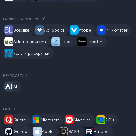
РАСКРУТКА СОЦ. СЕТЕЙ
Bosslike
Ad-Social
Vtope
YTMonster
Addmefast.com
Likest
Likes.fm
Услуги раскрутки
НЕЙРОСЕТИ AI
AI
РАЗНОЕ
Quora
Microsoft
Mega.nz
2Gis
Github
Apple
BASS
Rutube