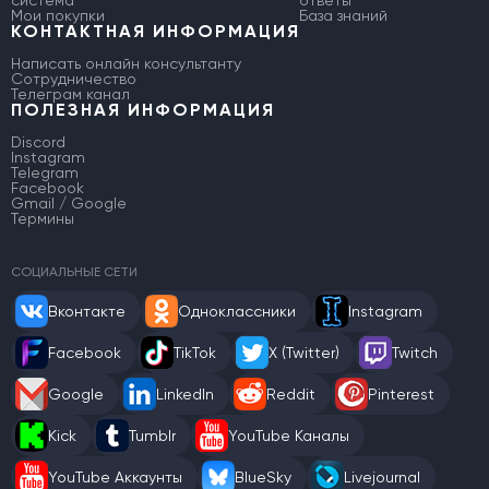
система
ответы
Мои покупки
База знаний
КОНТАКТНАЯ ИНФОРМАЦИЯ
Написать онлайн консультанту
Сотрудничество
Телеграм канал
ПОЛЕЗНАЯ ИНФОРМАЦИЯ
Discord
Instagram
Telegram
Facebook
Gmail / Google
Термины
СОЦИАЛЬНЫЕ СЕТИ
Вконтакте
Одноклассники
Instagram
Facebook
TikTok
X (Twitter)
Twitch
Google
LinkedIn
Reddit
Pinterest
Kick
Tumblr
YouTube Каналы
YouTube Аккаунты
BlueSky
Livejournal