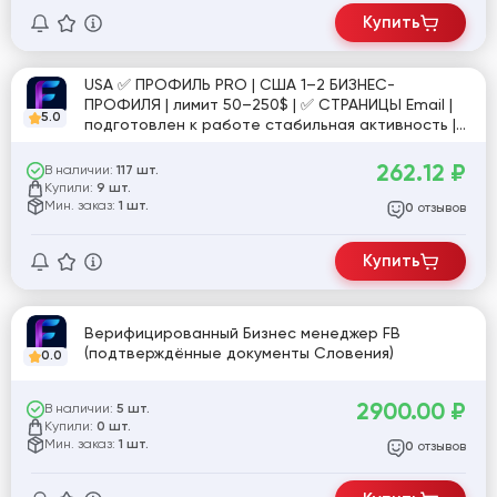
Купить
USA ✅ ПРОФИЛЬ PRO | США 1–2 БИЗНЕС-
ПРОФИЛЯ | лимит 50–250$ | ✅ СТРАНИЦЫ Email |
5.0
подготовлен к работе стабильная активность |
№12
262.12
₽
В наличии:
117 шт.
Купили:
9 шт.
Мин. заказ:
1 шт.
отзывов
0
Купить
Верифицированный Бизнес менеджер FB
(подтверждённые документы Словения)
0.0
2900.00
₽
В наличии:
5 шт.
Купили:
0 шт.
Мин. заказ:
1 шт.
отзывов
0