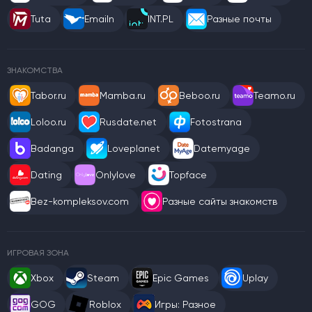
Tuta
Emailn
INT.PL
Разные почты
ЗНАКОМСТВА
Tabor.ru
Mamba.ru
Beboo.ru
Teamo.ru
Loloo.ru
Rusdate.net
Fotostrana
Badanga
Loveplanet
Datemyage
Dating
Onlylove
Topface
Bez-kompleksov.com
Разные сайты знакомств
ИГРОВАЯ ЗОНА
Xbox
Steam
Epic Games
Uplay
GOG
Roblox
Игры: Разное