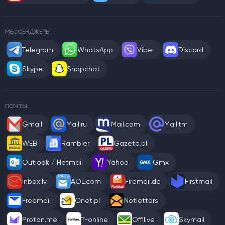
МЕССЕНДЖЕРЫ
Telegram
WhatsApp
Viber
Discord
Skype
Snapchat
ПОЧТЫ
Gmail
Mail.ru
Mail.com
Mail.tm
WEB
Rambler
Gazeta.pl
Outlook / Hotmail
Yahoo
Gmx
Inbox.lv
AOL.com
Firemail.de
Firstmail
Freemail
Onet.pl
Notletters
Proton.me
T-online
Offilive
Skymail