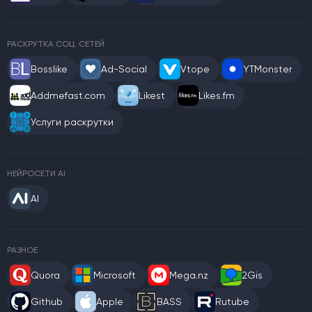
РАСКРУТКА СОЦ. СЕТЕЙ
Bosslike
Ad-Social
Vtope
YTMonster
Addmefast.com
Likest
Likes.fm
Услуги раскрутки
НЕЙРОСЕТИ AI
AI
РАЗНОЕ
Quora
Microsoft
Mega.nz
2Gis
Github
Apple
BASS
Rutube