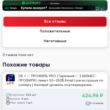
Все отзывы
Положительные
Негативные
Отзывов пока нет.
Похожие товары
DE ⭐️ ✅ ПРОФИЛЬ PRO | Германия ✅ 2 БИЗНЕС-
ПРОФИЛЯ | лимит 50–250$ Email | регистрация по
0.0
номеру | базовый уровень подтверждение
пройдено | стабильная активность | №10
424.96
₽
В наличии:
345 шт.
Купили:
0 шт.
Мин. заказ:
1 шт.
отзывов
0