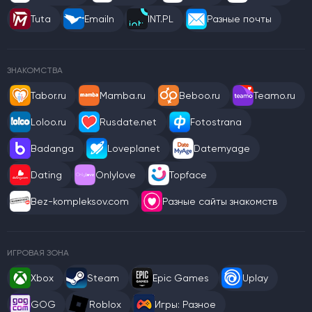
Tuta
Emailn
INT.PL
Разные почты
ЗНАКОМСТВА
Tabor.ru
Mamba.ru
Beboo.ru
Teamo.ru
Loloo.ru
Rusdate.net
Fotostrana
Badanga
Loveplanet
Datemyage
Dating
Onlylove
Topface
Bez-kompleksov.com
Разные сайты знакомств
ИГРОВАЯ ЗОНА
Xbox
Steam
Epic Games
Uplay
GOG
Roblox
Игры: Разное