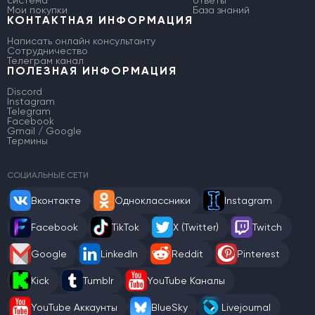
система
ответы
Мои покупки
База знаний
КОНТАКТНАЯ ИНФОРМАЦИЯ
Написать онлайн консультанту
Сотрудничество
Телеграм канал
ПОЛЕЗНАЯ ИНФОРМАЦИЯ
Discord
Instagram
Telegram
Facebook
Gmail / Google
Термины
СОЦИАЛЬНЫЕ СЕТИ
Вконтакте
Одноклассники
Instagram
Facebook
TikTok
X (Twitter)
Twitch
Google
LinkedIn
Reddit
Pinterest
Kick
Tumblr
YouTube Каналы
YouTube Аккаунты
BlueSky
Livejournal