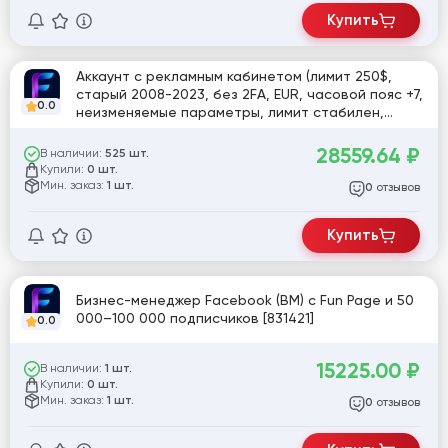
Купить
Аккаунт с рекламным кабинетом (лимит 250$,
старый 2008-2023, без 2FA, EUR, часовой пояс +7,
0.0
неизменяемые параметры, лимит стабилен,
гарантия). (P#id52) [820838]
28559.64
₽
В наличии:
525 шт.
Купили:
0 шт.
Мин. заказ:
1 шт.
отзывов
0
Купить
Бизнес-менеджер Facebook (BM) с Fun Page и 50
000–100 000 подписчиков [831421]
0.0
15225.00
₽
В наличии:
1 шт.
Купили:
0 шт.
Мин. заказ:
1 шт.
отзывов
0