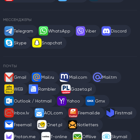
МЕССЕНДЖЕРЫ
Telegram
WhatsApp
Viber
Discord
Skype
Snapchat
ПОЧТЫ
Gmail
Mail.ru
Mail.com
Mail.tm
WEB
Rambler
Gazeta.pl
Outlook / Hotmail
Yahoo
Gmx
Inbox.lv
AOL.com
Firemail.de
Firstmail
Freemail
Onet.pl
Notletters
Proton.me
T-online
Offilive
Skymail