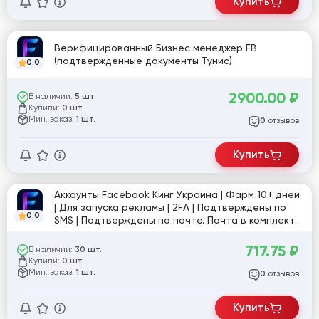
Купить
Верифицированный Бизнес менеджер FB
(подтверждённые документы Тунис)
0.0
2900.00
₽
В наличии:
5 шт.
Купили:
0 шт.
Мин. заказ:
1 шт.
отзывов
0
Купить
Аккаунты Facebook Кинг Украина | Фарм 10+ дней
| Для запуска рекламы | 2FA | Подтверждены по
0.0
SMS | Подтверждены по почте. Почта в комплекте
| Токен (EAAB), User-Agent и Cookies | Частично с
друзьями | Рег. UA IP
717.75
₽
В наличии:
30 шт.
Купили:
0 шт.
Мин. заказ:
1 шт.
отзывов
0
Купить