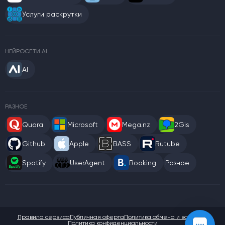
Услуги раскрутки
НЕЙРОСЕТИ AI
AI
РАЗНОЕ
Quora
Microsoft
Mega.nz
2Gis
Github
Apple
BASS
Rutube
Spotify
UserAgent
Booking
Разное
Правила сервиса
Публичная оферта
Политика обмена и возврата
Политика конфиденциальности