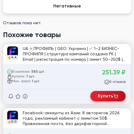
Негативные
Отзывов пока нет.
Похожие товары
UA ⭐️ ПРОФИЛЬ | GEO: Украина | ✅ 1–2 БИЗНЕС-
ПРОФИЛЯ | структура кампаний создана РК |
4.4
Email | регистрация по номеру | лимит 50–250$ |
ручная подготовка 7 дней | фото для
подтверждения в комплекте | №2
251.39
₽
В наличии:
585 шт.
Купили:
7 шт.
Мин. заказ:
1 шт.
отзывов
0
Купить
Facebook-аккаунты из Азии: 8 авторегов 2026
года, рекламный кабинет с лимитом 50$.
0.0
Привязанная почта, без двухфакторной
аутентификации, куки в комплекте. [811455]