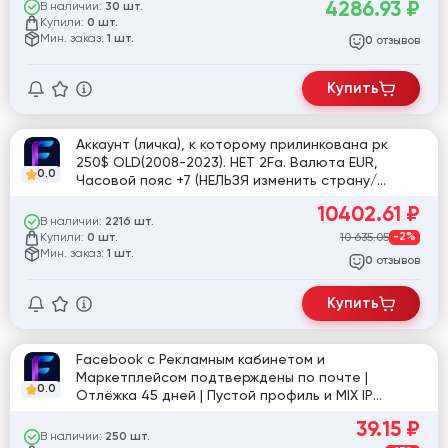
4286.93
₽
В наличии:
30 шт.
Купили:
0 шт.
Мин. заказ:
1 шт.
отзывов
0
Купить
Аккаунт (личка), к которому прилинкована рк
250$ OLD(2008-2023). НЕТ 2Fa. Валюта EUR,
0.0
Часовой пояс +7 (НЕЛЬЗЯ изменить страну/
часовой пояс/валюту). Лимит не падает,
10402.61
₽
гарантия. [817867]
В наличии:
2216 шт.
Купили:
10 635.05
-2%
0 шт.
Мин. заказ:
1 шт.
отзывов
0
Купить
Facebook с Рекламным кабинетом и
Маркетплейсом подтверждены по почте |
0.0
Отлёжка 45 дней | Пустой профиль и MIX IP
[860874]
39.15
₽
В наличии:
250 шт.