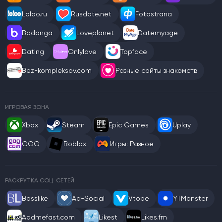
Loloo.ru
Rusdate.net
Fotostrana
Badanga
Loveplanet
Datemyage
Dating
Onlylove
Topface
Bez-kompleksov.com
Разные сайты знакомств
ИГРОВАЯ ЗОНА
Xbox
Steam
Epic Games
Uplay
GOG
Roblox
Игры: Разное
РАСКРУТКА СОЦ. СЕТЕЙ
Bosslike
Ad-Social
Vtope
YTMonster
Addmefast.com
Likest
Likes.fm