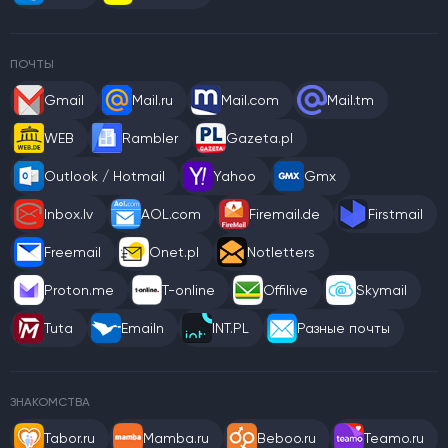
ПОЧТЫ
Gmail
Mail.ru
Mail.com
Mail.tm
WEB
Rambler
Gazeta.pl
Outlook / Hotmail
Yahoo
Gmx
Inbox.lv
AOL.com
Firemail.de
Firstmail
Freemail
Onet.pl
Notletters
Proton.me
T-online
Offilive
Skymail
Tuta
Emailn
INT.PL
Разные почты
ЗНАКОМСТВА
Tabor.ru
Mamba.ru
Beboo.ru
Teamo.ru