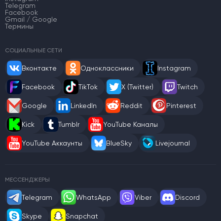
Telegram
Facebook
Gmail / Google
Термины
СОЦИАЛЬНЫЕ СЕТИ
Вконтакте
Одноклассники
Instagram
Facebook
TikTok
X (Twitter)
Twitch
Google
LinkedIn
Reddit
Pinterest
Kick
Tumblr
YouTube Каналы
YouTube Аккаунты
BlueSky
Livejournal
МЕССЕНДЖЕРЫ
Telegram
WhatsApp
Viber
Discord
Skype
Snapchat