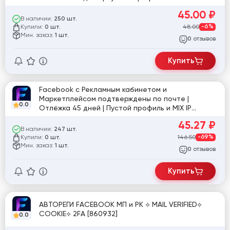
[860291]
45.00
₽
В наличии:
250 шт.
Купили:
48.00
-6%
0 шт.
Мин. заказ:
1 шт.
отзывов
0
Купить
Facebook с Рекламным кабинетом и
Маркетплейсом подтверждены по почте |
0.0
Отлёжка 45 дней | Пустой профиль и MIX IP
[862915]
45.27
₽
В наличии:
247 шт.
Купили:
146.50
-69%
0 шт.
Мин. заказ:
1 шт.
отзывов
0
Купить
АВТОРЕГИ FACEBOOK МП и РК ⟡ MAIL VERIFIED⟡
COOKIE⟡ 2FA [860932]
0.0