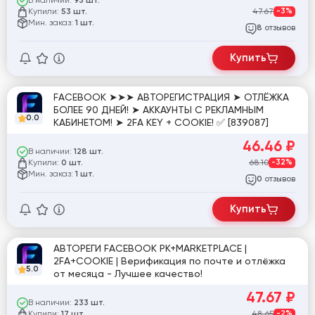
В наличии:
93 шт.
Купили:
47.67
-3%
53 шт.
Мин. заказ:
1 шт.
отзывов
8
Купить
FACEBOOK ➤➤➤ АВТОРЕГИСТРАЦИЯ ➤ ОТЛЁЖКА
БОЛЕЕ 90 ДНЕЙ! ➤ АККАУНТЫ С РЕКЛАМНЫМ
0.0
КАБИНЕТОМ! ➤ 2FA KEY + COOKIE! ✅ [839087]
46.46
₽
В наличии:
128 шт.
Купили:
68.10
-32%
0 шт.
Мин. заказ:
1 шт.
отзывов
0
Купить
АВТОРЕГИ FACEBOOK РК+MARKETPLACE |
2FA+COOKIE | Верификация по почте и отлёжка
5.0
от месяца - Лучшее качество!
47.67
₽
В наличии:
233 шт.
Купили:
48.65
-2%
17 шт.