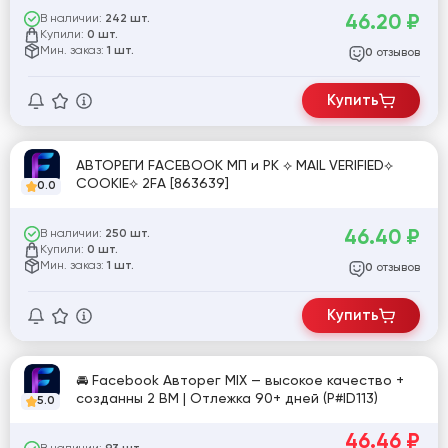
46.20
₽
В наличии:
242 шт.
Купили:
0 шт.
Мин. заказ:
1 шт.
отзывов
0
Купить
АВТОРЕГИ FACEBOOK МП и РК ⟡ MAIL VERIFIED⟡
COOKIE⟡ 2FA [863639]
0.0
46.40
₽
В наличии:
250 шт.
Купили:
0 шт.
Мин. заказ:
1 шт.
отзывов
0
Купить
🚘 Facebook Авторег MIX — высокое качество +
созданны 2 BM | Отлежка 90+ дней (P#ID113)
5.0
46.46
₽