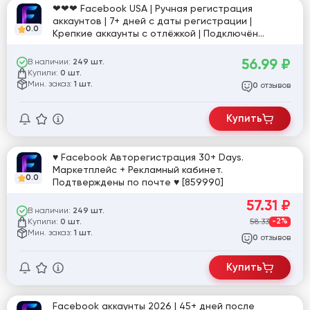
❤❤❤ Facebook USA | Ручная регистрация
аккаунтов | 7+ дней с даты регистрации |
0.0
Крепкие аккаунты с отлёжкой | Подключён
рекламный кабинет (AD) и Маркетплейс | 2FA +
Cookie ❤❤❤ [865020]
56.99
₽
В наличии:
249 шт.
Купили:
0 шт.
Мин. заказ:
1 шт.
отзывов
0
Купить
♥ Facebook Авторегистрация 30+ Days.
Маркетплейс + Рекламный кабинет.
0.0
Подтверждены по почте ♥ [859990]
57.31
₽
В наличии:
249 шт.
Купили:
58.33
-2%
0 шт.
Мин. заказ:
1 шт.
отзывов
0
Купить
Facebook аккаунты 2026 | 45+ дней после