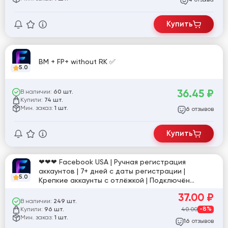
4
Купить
BM + FP+ without RK ✅
5.0
36.45
₽
В наличии:
60 шт.
Купили:
74 шт.
Мин. заказ:
1 шт.
отзывов
6
Купить
❤❤❤ Facebook USA | Ручная регистрация
аккаунтов | 7+ дней с даты регистрации |
5.0
Крепкие аккаунты с отлёжкой | Подключён
рекламный кабинет (AD) и Маркетплейс | 2FA +
37.00
₽
Cookie ❤❤❤
В наличии:
249 шт.
Купили:
40.00
-8%
96 шт.
Мин. заказ:
1 шт.
отзывов
16