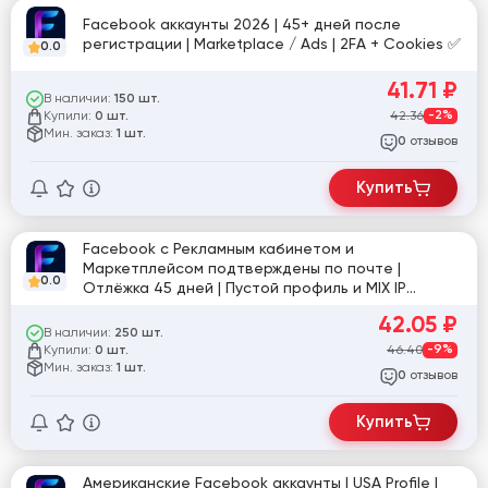
Facebook аккаунты 2026 | 45+ дней после
регистрации | Marketplace / Ads | 2FA + Cookies ✅
0.0
41.71
₽
В наличии:
150 шт.
Купили:
42.36
-2%
0 шт.
Мин. заказ:
1 шт.
отзывов
0
Купить
Facebook с Рекламным кабинетом и
Маркетплейсом подтверждены по почте |
0.0
Отлёжка 45 дней | Пустой профиль и MIX IP
[860870]
42.05
₽
В наличии:
250 шт.
Купили:
46.40
-9%
0 шт.
Мин. заказ:
1 шт.
отзывов
0
Купить
Американские Facebook аккаунты | USA Profile |