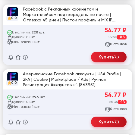
Facebook с Рекламным кабинетом и
Маркетплейсом подтверждены по почте |
0.0
Отлёжка 45 дней | Пустой профиль и MIX IP.
[863182]
54.77
₽
В наличии:
228 шт.
Купили:
59.66
-8%
0 шт.
Мин. заказ:
1 шт.
отзывов
0
Купить
Американские Facebook аккаунты | USA Profile |
2FA | Cookie | Marketplace / Ads | Ручная
0.0
Регистрация Аккаунтов ✅. [863951]
54.77
₽
В наличии:
996 шт.
Купили:
55.34
-1%
0 шт.
Мин. заказ:
1 шт.
отзывов
0
Купить