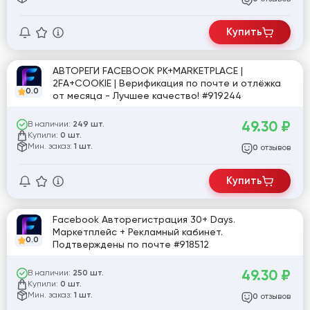
Купить
АВТОРЕГИ FACEBOOK РК+MARKETPLACE |
2FA+COOKIE | Верификация по почте и отлёжка
0.0
от месяца - Лучшее качество! #919244
49.30
₽
В наличии:
249 шт.
Купили:
0 шт.
Мин. заказ:
1 шт.
отзывов
0
Купить
Facebook Авторегистрация 30+ Days.
Маркетплейс + Рекламный кабинет.
0.0
Подтверждены по почте #918512
49.30
₽
В наличии:
250 шт.
Купили:
0 шт.
Мин. заказ:
1 шт.
отзывов
0