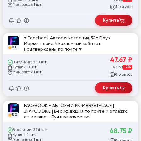
Мин. заказ:
1 шт.
отзывов
5
Купить
♥ Facebook Авторегистрация 30+ Days.
Маркетплейс + Рекламный кабинет.
0.0
Подтверждены по почте ♥
47.67
₽
В наличии:
250 шт.
Купили:
48.65
-2%
0 шт.
Мин. заказ:
1 шт.
отзывов
0
Купить
FACEBOOK - АВТОРЕГИ РК+MARKETPLACE |
2FA+COOKIE | Верификация по почте и отлёжка
5.0
от месяца - Лучшее качество!
48.75
₽
В наличии:
246 шт.
Купили:
1 шт.
Мин. заказ:
1 шт.
отзывов
0