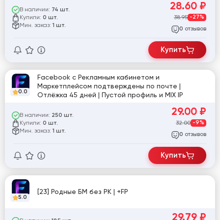
28.60
₽
В наличии:
74 шт.
Купили:
38.95
-27%
0 шт.
Мин. заказ:
1 шт.
отзывов
0
Купить
Facebook с Рекламным кабинетом и
Маркетплейсом подтверждены по почте |
0.0
Отлёжка 45 дней | Пустой профиль и MIX IP
29.00
₽
В наличии:
250 шт.
Купили:
32.00
-9%
0 шт.
Мин. заказ:
1 шт.
отзывов
0
Купить
[23] Родные БМ без РК | +FP
5.0
29.79
₽