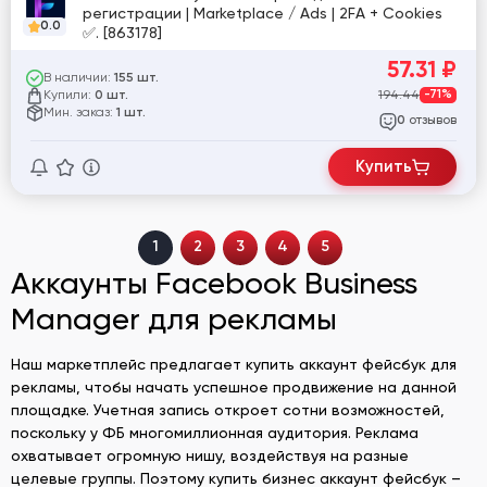
регистрации | Marketplace / Ads | 2FA + Cookies
0.0
✅. [863178]
57.31
₽
В наличии:
155 шт.
Купили:
194.44
-71%
0 шт.
Мин. заказ:
1 шт.
отзывов
0
Купить
1
2
3
4
5
Аккаунты Facebook Business
Manager для рекламы
Наш маркетплейс предлагает купить аккаунт фейсбук для
рекламы, чтобы начать успешное продвижение на данной
площадке. Учетная запись откроет сотни возможностей,
поскольку у ФБ многомиллионная аудитория. Реклама
охватывает огромную нишу, воздействуя на разные
целевые группы. Поэтому купить бизнес аккаунт фейсбук –