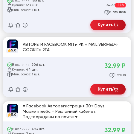
В наличии:
185 шт.
Купили:
34.63
-14%
167 шт.
Мин. заказ:
1 шт.
отзывов
8
Купить
АВТОРЕГИ FACEBOOK МП и РК ⟡ MAIL VERIFIED⟡
COOKIE⟡ 2FA
5.0
32.99
₽
В наличии:
206 шт.
Купили:
44 шт.
Мин. заказ:
1 шт.
отзыв
1
Купить
♥ Facebook Авторегистрация 30+ Days.
Маркетплейс + Рекламный кабинет.
5.0
Подтверждены по почте ♥
32.99
₽
В наличии:
493 шт.
Купили: