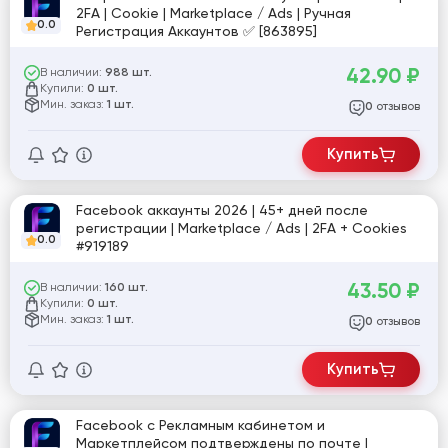
2FA | Cookie | Marketplace / Ads | Ручная
0.0
Регистрация Аккаунтов ✅ [863895]
42.90
₽
В наличии:
988 шт.
Купили:
0 шт.
Мин. заказ:
1 шт.
отзывов
0
Купить
Facebook аккаунты 2026 | 45+ дней после
регистрации | Marketplace / Ads | 2FA + Cookies
0.0
#919189
43.50
₽
В наличии:
160 шт.
Купили:
0 шт.
Мин. заказ:
1 шт.
отзывов
0
Купить
Facebook с Рекламным кабинетом и
Маркетплейсом подтверждены по почте |