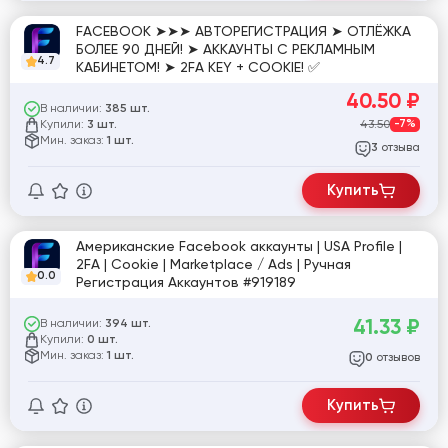
FACEBOOK ➤➤➤ АВТОРЕГИСТРАЦИЯ ➤ ОТЛЁЖКА
БОЛЕЕ 90 ДНЕЙ! ➤ АККАУНТЫ С РЕКЛАМНЫМ
4.7
КАБИНЕТОМ! ➤ 2FA KEY + COOKIE! ✅
40.50
₽
В наличии:
385 шт.
Купили:
43.50
-7%
3 шт.
Мин. заказ:
1 шт.
отзыва
3
Купить
Американские Facebook аккаунты | USA Profile |
2FA | Cookie | Marketplace / Ads | Ручная
0.0
Регистрация Аккаунтов #919189
41.33
₽
В наличии:
394 шт.
Купили:
0 шт.
Мин. заказ:
1 шт.
отзывов
0
Купить