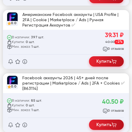
Американские Facebook аккаунты | USA Profile |
2FA | Cookie | Marketplace / Ads | Ручная
0.0
Регистрация Аккаунтов ✅
39.31
₽
В наличии:
397 шт.
Купили:
40.00
-2%
0 шт.
Мин. заказ:
1 шт.
отзывов
0
Купить
Facebook аккаунты 2026 | 45+ дней после
регистрации | Marketplace / Ads | 2FA + Cookies ✅
0.0
[863114]
40.50
₽
В наличии:
85 шт.
Купили:
0 шт.
Мин. заказ:
1 шт.
отзывов
0
Купить