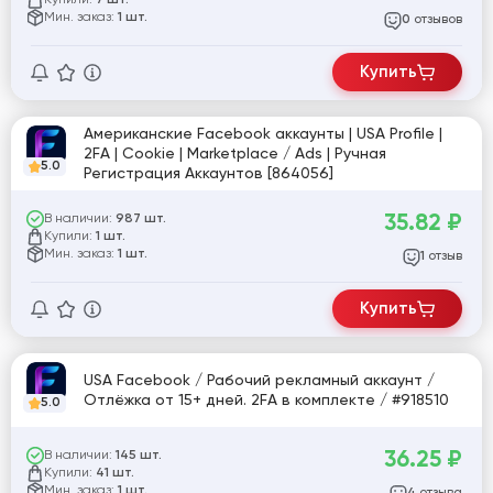
7 шт.
Мин. заказ:
1 шт.
отзывов
0
Купить
Американские Facebook аккаунты | USA Profile |
2FA | Cookie | Marketplace / Ads | Ручная
5.0
Регистрация Аккаунтов [864056]
35.82
₽
В наличии:
987 шт.
Купили:
1 шт.
Мин. заказ:
1 шт.
отзыв
1
Купить
USA Facebook / Рабочий рекламный аккаунт /
Отлёжка от 15+ дней. 2FA в комплекте / #918510
5.0
36.25
₽
В наличии:
145 шт.
Купили:
41 шт.
Мин. заказ:
1 шт.
отзыва