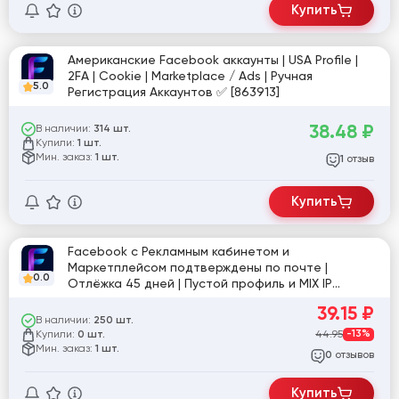
Купить
Американские Facebook аккаунты | USA Profile |
2FA | Cookie | Marketplace / Ads | Ручная
5.0
Регистрация Аккаунтов ✅ [863913]
38.48
₽
В наличии:
314 шт.
Купили:
1 шт.
Мин. заказ:
1 шт.
отзыв
1
Купить
Facebook с Рекламным кабинетом и
Маркетплейсом подтверждены по почте |
0.0
Отлёжка 45 дней | Пустой профиль и MIX IP
[860874]
39.15
₽
В наличии:
250 шт.
Купили:
44.95
-13%
0 шт.
Мин. заказ:
1 шт.
отзывов
0
Купить