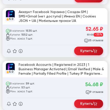
Аккаунт Facebook Украина | Создан БМ |
SMS+Gmail (нет доступа) | Имена EN | Cookies
5.0
JSON + UA | Мобильные прокси UA
52.65
₽
В наличии:
1535 шт.
Купили:
81.00
-35%
1552 шт.
Мин. заказ:
1 шт.
отзывов
25
Купить
Facebook Accounts | Registered in 2023 | 1
Business Manager Activated | Email Verified | Male &
5.0
Female | Partially Filled Profile | Turkey IP Registered |
Cookies İncluded
54.68
₽
В наличии:
59 шт.
Купили:
53 шт.
Мин. заказ:
1 шт.
отзывов
9
Купить