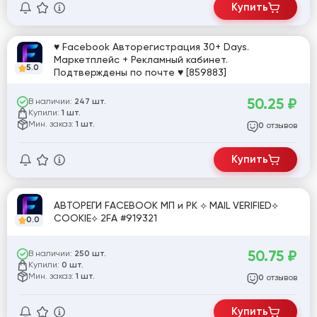
Купить
♥ Facebook Авторегистрация 30+ Days.
Маркетплейс + Рекламный кабинет.
5.0
Подтверждены по почте ♥ [859883]
50.25
₽
В наличии:
247 шт.
Купили:
1 шт.
Мин. заказ:
1 шт.
отзывов
0
Купить
АВТОРЕГИ FACEBOOK МП и РК ⟡ MAIL VERIFIED⟡
COOKIE⟡ 2FA #919321
0.0
50.75
₽
В наличии:
250 шт.
Купили:
0 шт.
Мин. заказ:
1 шт.
отзывов
0
Купить