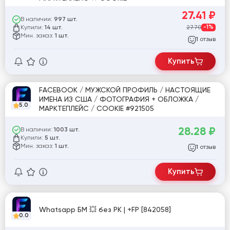
27.41
₽
В наличии:
997 шт.
Купили:
27.70
-1%
14 шт.
Мин. заказ:
1 шт.
отзыв
1
Купить
FACEBOOK / МУЖСКОЙ ПРОФИЛЬ / НАСТОЯЩИЕ
ИМЕНА ИЗ США / ФОТОГРАФИЯ + ОБЛОЖКА /
5.0
МАРКТЕПЛЕЙС / COOKIE #921505
28.28
₽
В наличии:
1003 шт.
Купили:
5 шт.
Мин. заказ:
1 шт.
отзыв
1
Купить
Whatsapp БМ 💥 без РК | +FP [842058]
0.0