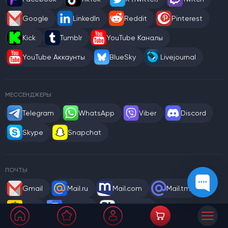
Google
LinkedIn
Reddit
Pinterest
Kick
Tumblr
YouTube Каналы
YouTube Аккаунты
BlueSky
Livejournal
МЕССЕНДЖЕРЫ
Telegram
WhatsApp
Viber
Discord
Skype
Snapchat
ПОЧТЫ
Gmail
Mail.ru
Mail.com
Mail.tm
WEB
Rambler
Gazeta.pl
Outlook / Hotmail
Yahoo
Gmx