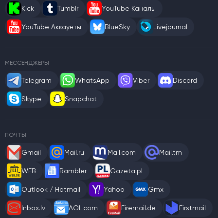
Kick
Tumblr
YouTube Каналы
YouTube Аккаунты
BlueSky
Livejournal
МЕССЕНДЖЕРЫ
Telegram
WhatsApp
Viber
Discord
Skype
Snapchat
ПОЧТЫ
Gmail
Mail.ru
Mail.com
Mail.tm
WEB
Rambler
Gazeta.pl
Outlook / Hotmail
Yahoo
Gmx
Inbox.lv
AOL.com
Firemail.de
Firstmail