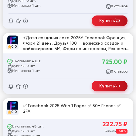
Купили:
0 шт.
Мин. заказ:
1 шт.
отзывов
0
Купить
⚡️Дата создания лето 2025⚡️ Facebook Франция,
Фарм 21 день, Друзья 100+ , возможно создан и
0.0
заблокирован БМ, Фарм по интересам, Реклама
в профиле, почта в комплекте, 2ФА нет
725.00
₽
В наличии:
4 шт.
Купили:
0 шт.
Мин. заказ:
1 шт.
отзывов
0
Купить
✅ Facebook 2025 With 1 Pages ✅ 50+ Friends ✅
2FA
0.0
222.75
₽
В наличии:
48 шт.
Купили:
506.25
-56%
0 шт.