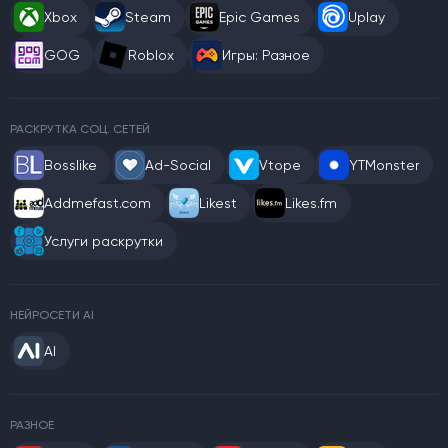
Xbox
Steam
Epic Games
Uplay
GOG
Roblox
Игры: Разное
РАСКРУТКА СОЦ. СЕТЕЙ
Bosslike
Ad-Social
Vtope
YTMonster
Addmefast.com
Likest
Likes.fm
Услуги раскрутки
НЕЙРОСЕТИ AI
AI
РАЗНОЕ