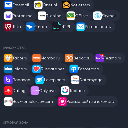
Freemail
Onet.pl
Notletters
Proton.me
T-online
Offilive
Skymail
Tuta
Emailn
INT.PL
Разные почты
ЗНАКОМСТВА
Tabor.ru
Mamba.ru
Beboo.ru
Teamo.ru
Loloo.ru
Rusdate.net
Fotostrana
Badanga
Loveplanet
Datemyage
Dating
Onlylove
Topface
Bez-kompleksov.com
Разные сайты знакомств
ИГРОВАЯ ЗОНА