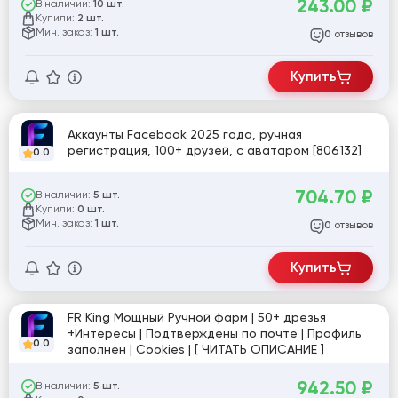
243.00
₽
В наличии:
10 шт.
Купили:
2 шт.
Мин. заказ:
1 шт.
отзывов
0
Купить
Аккаунты Facebook 2025 года, ручная
регистрация, 100+ друзей, с аватаром [806132]
0.0
704.70
₽
В наличии:
5 шт.
Купили:
0 шт.
Мин. заказ:
1 шт.
отзывов
0
Купить
FR King Мощный Ручной фарм | 50+ дрезья
+Интересы | Подтверждены по почте | Профиль
0.0
заполнен | Cookies | [ ЧИТАТЬ ОПИСАНИЕ ]
942.50
₽
В наличии:
5 шт.