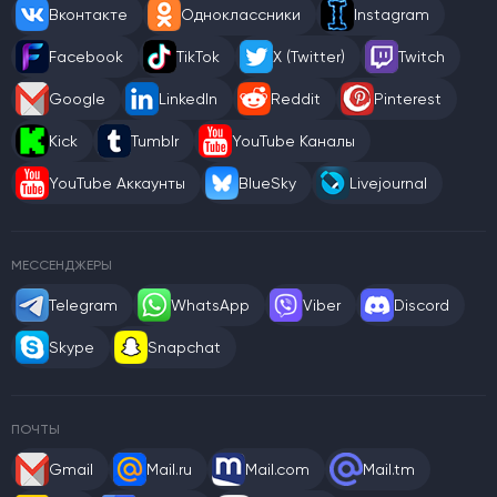
Вконтакте
Одноклассники
Instagram
Facebook
TikTok
X (Twitter)
Twitch
Google
LinkedIn
Reddit
Pinterest
Kick
Tumblr
YouTube Каналы
YouTube Аккаунты
BlueSky
Livejournal
МЕССЕНДЖЕРЫ
Telegram
WhatsApp
Viber
Discord
Skype
Snapchat
ПОЧТЫ
Gmail
Mail.ru
Mail.com
Mail.tm