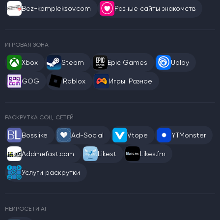
Bez-kompleksov.com
Разные сайты знакомств
ИГРОВАЯ ЗОНА
Xbox
Steam
Epic Games
Uplay
GOG
Roblox
Игры: Разное
РАСКРУТКА СОЦ. СЕТЕЙ
Bosslike
Ad-Social
Vtope
YTMonster
Addmefast.com
Likest
Likes.fm
Услуги раскрутки
НЕЙРОСЕТИ AI