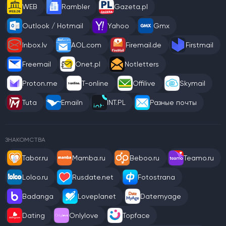
WEB
Rambler
Gazeta.pl
Outlook / Hotmail
Yahoo
Gmx
Inbox.lv
AOL.com
Firemail.de
Firstmail
Freemail
Onet.pl
Notletters
Proton.me
T-online
Offilive
Skymail
Tuta
Emailn
INT.PL
Разные почты
ЗНАКОМСТВА
Tabor.ru
Mamba.ru
Beboo.ru
Teamo.ru
Loloo.ru
Rusdate.net
Fotostrana
Badanga
Loveplanet
Datemyage
Dating
Onlylove
Topface