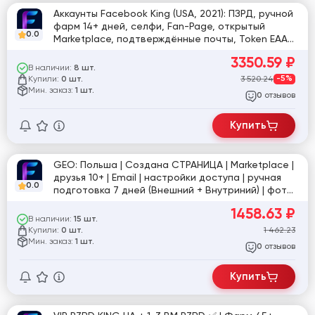
Аккаунты Facebook King (USA, 2021): ПЗРД, ручной
фарм 14+ дней, селфи, Fan-Page, открытый
0.0
Marketplace, подтверждённые почты, Token EAAB,
User-Agent, Cookies, заполненный профиль
3350.59
₽
(аватар, обложка), 20+ друзей, регистрация USA
В наличии:
8 шт.
IP
Купили:
3 520.24
-5%
0 шт.
Мин. заказ:
1 шт.
отзывов
0
Купить
GEO: Польша | Cоздана СТРАНИЦА | Marketplace |
друзья 10+ | Email | настройки доступа | ручная
0.0
подготовка 7 дней (Внешний + Внутриний) | фото
для подтверждения в комплекте | №яр
1458.63
₽
В наличии:
15 шт.
Купили:
1 462.23
0 шт.
Мин. заказ:
1 шт.
отзывов
0
Купить