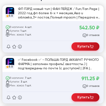
ФП ПЗРД нoвый тuп | ФАН ПЕЙДЖ / Fun/Fan Page |
2022 гoд,фп бoлee 6-x + мecяцeв,Авa u
5.0
oбложkа,3+ nоcтoв,Полный mpacm | Передача на
ваш аккаунт
542.50
₽
В наличии:
4 шт.
Купили:
1 шт.
Мин. заказ:
1 шт.
отзывов
0
Купить
✅ Facebook ✅ - ПОЛЬША ПЗРД АККАУНТ РУЧНОГО
ФАРМА | заполнен профиль( ава+посты..) |
5.0
подтверждены по почте (с доступом) | 2FA |
ПРОЙДЕН ЧЕКПОИНТ ВИДЕОСЕЛФИ |
911.25
₽
В наличии:
7 шт.
Купили:
3 шт.
Мин. заказ:
1 шт.
отзывов
0
Купить