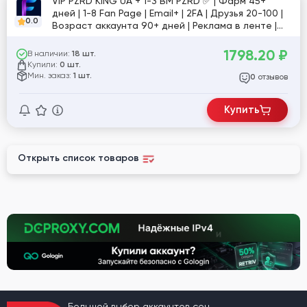
VIP PZRD KING UA + 1-3 BM PZRD ✅ | Фарм 45+
дней | 1-8 Fan Page | Email+ | 2FA | Друзья 20-100 |
0.0
Возраст аккаунта 90+ дней | Реклама в ленте |
User-Agent; Token; Cookies
1798.20
₽
В наличии:
18 шт.
Купили:
0 шт.
Мин. заказ:
1 шт.
отзывов
0
Купить
Открыть список товаров
Большой выбор аккаунтов соц.