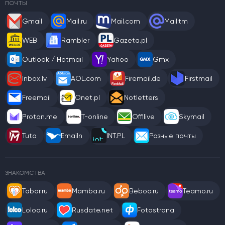
ПОЧТЫ
Gmail
Mail.ru
Mail.com
Mail.tm
WEB
Rambler
Gazeta.pl
Outlook / Hotmail
Yahoo
Gmx
Inbox.lv
AOL.com
Firemail.de
Firstmail
Freemail
Onet.pl
Notletters
Proton.me
T-online
Offilive
Skymail
Tuta
Emailn
INT.PL
Разные почты
ЗНАКОМСТВА
Tabor.ru
Mamba.ru
Beboo.ru
Teamo.ru
Loloo.ru
Rusdate.net
Fotostrana