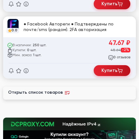
Купить
● Facebook Автореги ● Подтверждены по
почте/sms (рандом). 2FA авторизация
0.0
47.67
₽
В наличии:
250 шт.
Купили:
48.64
-2%
0 шт.
Мин. заказ:
1 шт.
отзывов
0
Купить
Открыть список товаров