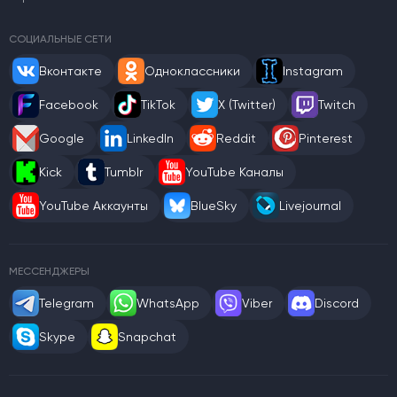
СОЦИАЛЬНЫЕ СЕТИ
Вконтакте
Одноклассники
Instagram
Facebook
TikTok
X (Twitter)
Twitch
Google
LinkedIn
Reddit
Pinterest
Kick
Tumblr
YouTube Каналы
YouTube Аккаунты
BlueSky
Livejournal
МЕССЕНДЖЕРЫ
Telegram
WhatsApp
Viber
Discord
Skype
Snapchat