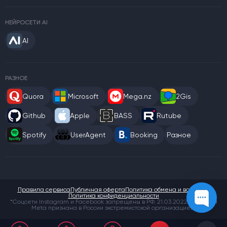
НЕЙРОСЕТИ AI
AI
РАЗНОЕ
Quora
Microsoft
Mega.nz
2Gis
Github
Apple
BASS
Rutube
Spotify
UserAgent
Booking
Разное
Правила сервиса
Публичная оферта
Политика обмена и возврата
Политика конфиденциальности
*Соцсети Instagram и Facebook запрещены в РФ. 21.03.2022 компания
Meta признана в России экстремистской организацией.