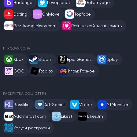
Badanga
Loveplanet
Datemyage
Dating
Onlylove
Topface
Bez-kompleksov.com
Разные сайты знакомств
ИГРОВАЯ ЗОНА
Xbox
Steam
Epic Games
Uplay
GOG
Roblox
Игры: Разное
РАСКРУТКА СОЦ. СЕТЕЙ
Bosslike
Ad-Social
Vtope
YTMonster
Addmefast.com
Likest
Likes.fm
Услуги раскрутки