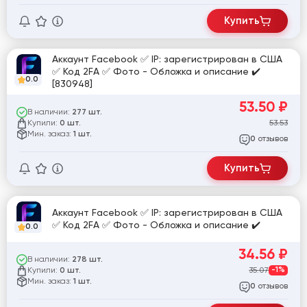
Купить
Аккаунт Facebook ✅ IP: зарегистрирован в США
✅ Код 2FA ✅ Фото - Обложка и описание ✔️
0.0
[830948]
53.50
₽
В наличии:
277 шт.
Купили:
53.53
0 шт.
Мин. заказ:
1 шт.
отзывов
0
Купить
Аккаунт Facebook ✅ IP: зарегистрирован в США
✅ Код 2FA ✅ Фото - Обложка и описание ✔️
0.0
34.56
₽
В наличии:
278 шт.
Купили:
35.07
-1%
0 шт.
Мин. заказ:
1 шт.
отзывов
0