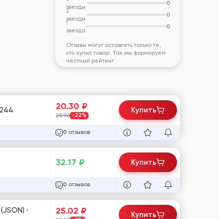
0
звезды
2
0
звезды
1
0
звезда
Отзывы могут оставлять только те,
кто купил товар. Так мы формируем
честный рейтинг
20.30
₽
, нет доступа к почте / Пол: микс / MIX ip / #28244
Купить
25.96
-22%
отзывов
0
32.17
₽
Купить
отзывов
0
25.02
₽
(JSON) ·
Купить