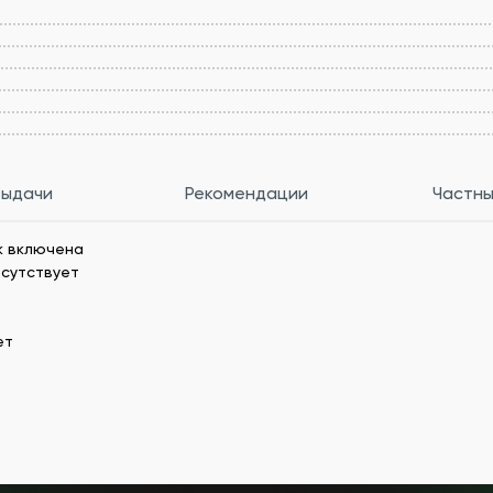
выдачи
Рекомендации
Частны
k включена
тсутствует
ет