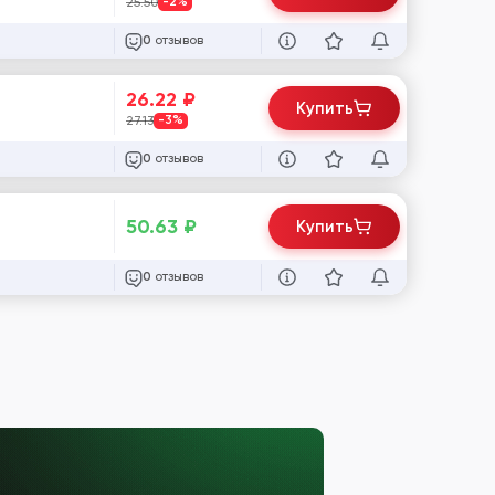
25.50
-2%
отзывов
0
26.22
₽
Купить
27.13
-3%
отзывов
0
50.63
₽
Купить
отзывов
0