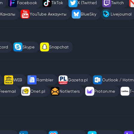
am
Facebook
TikTok
X (Twitter)
Twitch
 Каналы
YouTube Аккаунты
BlueSky
Livejournal
cord
Skype
Snapchat
WEB
Rambler
Gazeta.pl
Outlook / Hotma
Freemail
Onet.pl
Notletters
Proton.me
T-