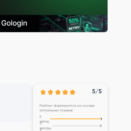
5/5
Рейтинг формируется на основе
актуальных отзывов
5
1
звёзд
4
0
звезды
3