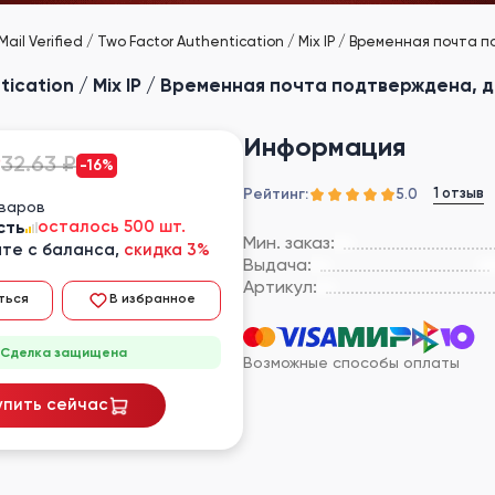
ail Verified / Two Factor Authentication / Mix IP / Временная почта
ntication / Mix IP / Временная почта подтверждена, 
Информация
₽
32.63 ₽
-16%
Рейтинг:
1 отзыв
5.0
оваров
сть
осталось 500 шт.
Мин. заказ:
те с баланса,
скидка 3%
Выдача:
Артикул:
ться
В избранное
Сделка защищена
Возможные способы оплаты
упить сейчас