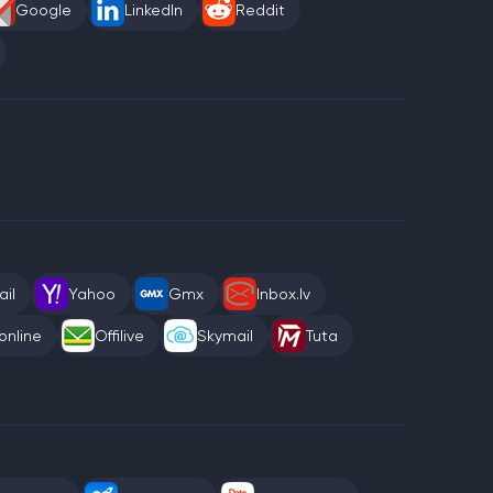
Google
LinkedIn
Reddit
il
Yahoo
Gmx
Inbox.lv
online
Offilive
Skymail
Tuta