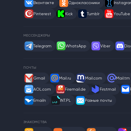
Вконтакте
Одноклассники
Instagr
Pinterest
Kick
Tumblr
YouTube
МЕССЕНДЖЕРЫ
Telegram
WhatsApp
Viber
Dis
ПОЧТЫ
Gmail
Mail.ru
Mail.com
Mail.tm
AOL.com
Firemail.de
Firstmail
Emailn
INT.PL
Разные почты
ЗНАКОМСТВА