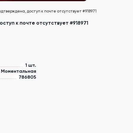
 подтверждена, доступ к почте отсутствует #918971
доступ к почте отсутствует #918971
1 шт.
Моментальная
786805