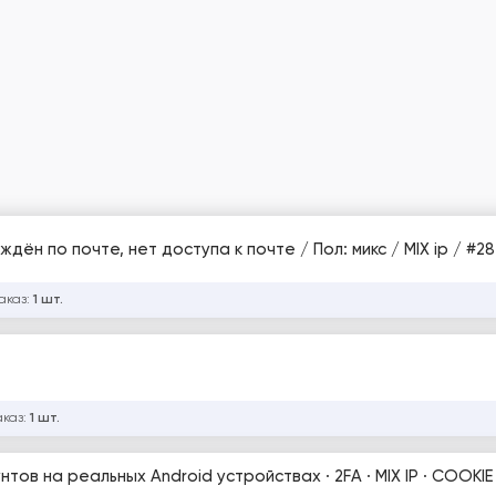
Аккаунты Facebook / 2FA ON / Продтвреждён по почте
аказ:
1 шт.
аказ:
1 шт.
тов на реальных Android устройствах · 2FA · MIX IP · COOKIE 