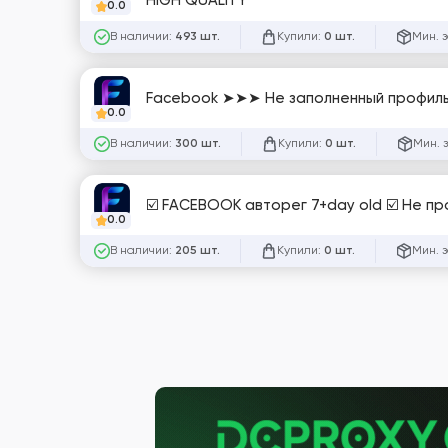
HIGH QUALITY
0.0
В наличии:
Купили:
Мин. 
493 шт.
0 шт.
Facebook ➤➤➤ Не заполненный профиль
0.0
В наличии:
Купили:
Мин. 
300 шт.
0 шт.
☑️ FACEBOOK авторег 7+day old ☑️ Не пр
0.0
В наличии:
Купили:
Мин. 
205 шт.
0 шт.