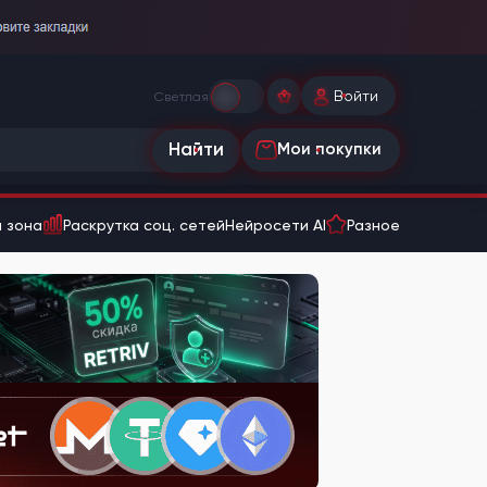
Войти
Светлая
Найти
Мои покупки
 зона
Раскрутка соц. сетей
Нейросети AI
Разное