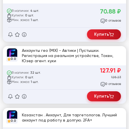
70.88
₽
В наличии:
4 шт.
Купили:
0 шт.
Мин. заказ:
1 шт.
отзывов
0
Купить
Аккаунты гео (MIX) - Автики | Пустышки.
Регистрация на реальном устройстве, Токен,
0.0
Юзер агент. куки
127.91
₽
В наличии:
32 шт.
Купили:
128.23
0 шт.
Мин. заказ:
1 шт.
отзывов
0
Купить
Казахстан . Аккаунт, Для таргетологов. Лучший
аккаунт под работу в долгую. 2FA+
0.0