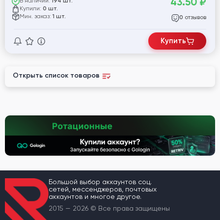
43.50
₽
В наличии:
194 шт.
Купили:
0 шт.
Мин. заказ:
1 шт.
отзывов
0
Купить
Открыть список товаров
Большой выбор аккаунтов соц.
сетей, мессенджеров, почтовых
аккаунтов и многое другое.
2015 — 2026 © Все права защищены