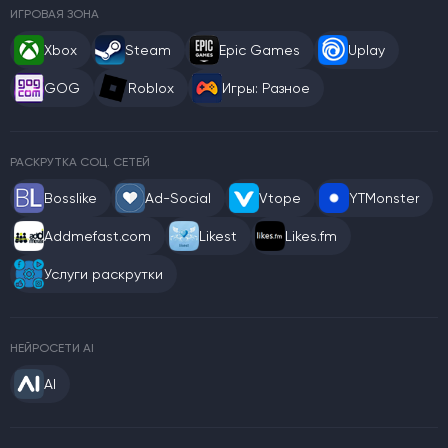
ИГРОВАЯ ЗОНА
Xbox
Steam
Epic Games
Uplay
GOG
Roblox
Игры: Разное
РАСКРУТКА СОЦ. СЕТЕЙ
Bosslike
Ad-Social
Vtope
YTMonster
Addmefast.com
Likest
Likes.fm
Услуги раскрутки
НЕЙРОСЕТИ AI
AI