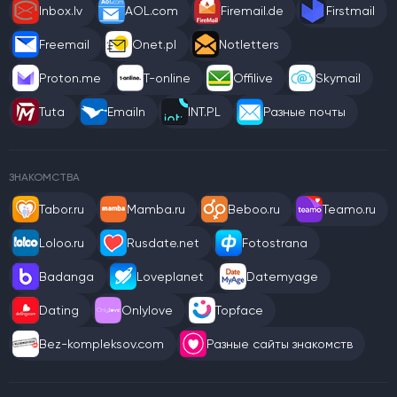
Inbox.lv
AOL.com
Firemail.de
Firstmail
Freemail
Onet.pl
Notletters
Proton.me
T-online
Offilive
Skymail
Tuta
Emailn
INT.PL
Разные почты
ЗНАКОМСТВА
Tabor.ru
Mamba.ru
Beboo.ru
Teamo.ru
Loloo.ru
Rusdate.net
Fotostrana
Badanga
Loveplanet
Datemyage
Dating
Onlylove
Topface
Bez-kompleksov.com
Разные сайты знакомств