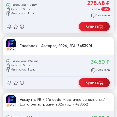
278.48
₽
В наличии:
112 шт.
Купили:
286.43
-3%
0 шт.
Мин. заказ:
1 шт.
отзывов
0
Купить
Facebook - Авторег, 2026, 2FA [845390]
0.0
34.50
₽
В наличии:
226 шт.
Купили:
0 шт.
Мин. заказ:
1 шт.
отзывов
0
Купить
Аккаунты FB / 2fa code /частично заполнены /
Дата регистрации 2026 год / #28552
0.0