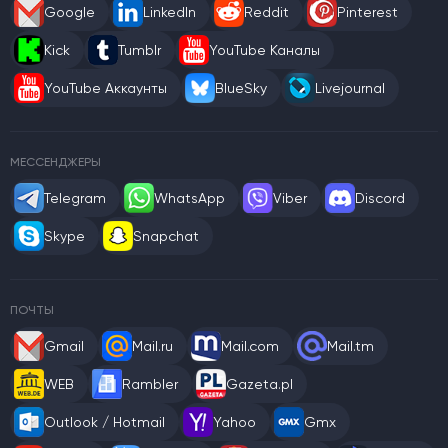
Google
LinkedIn
Reddit
Pinterest
Kick
Tumblr
YouTube Каналы
YouTube Аккаунты
BlueSky
Livejournal
МЕССЕНДЖЕРЫ
Telegram
WhatsApp
Viber
Discord
Skype
Snapchat
ПОЧТЫ
Gmail
Mail.ru
Mail.com
Mail.tm
WEB
Rambler
Gazeta.pl
Outlook / Hotmail
Yahoo
Gmx