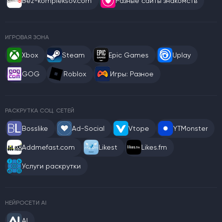
Bez-kompleksov.com
Разные сайты знакомств
ИГРОВАЯ ЗОНА
Xbox
Steam
Epic Games
Uplay
GOG
Roblox
Игры: Разное
РАСКРУТКА СОЦ. СЕТЕЙ
Bosslike
Ad-Social
Vtope
YTMonster
Addmefast.com
Likest
Likes.fm
Услуги раскрутки
НЕЙРОСЕТИ AI
AI