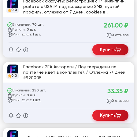
Facebook аккаунты: регистрация с IP Филиппин,
работа с USA IP, подтверждение SMS, пустой
0.0
профиль, отлежка от 7 дней, cookies в
комплекте, регистрация через официальный APK
на мобильных устройствах с PH IP
261.00
₽
В наличии:
70 шт.
Купили:
0 шт.
Мин. заказ:
1 шт.
отзывов
0
Купить
Facebook 2FA Автореги / Подтверждены по
почте (не идёт в комплекте). / Отлёжка 7+ дней
0.0
#920005
33.35
₽
В наличии:
250 шт.
Купили:
0 шт.
Мин. заказ:
1 шт.
отзывов
0
Купить