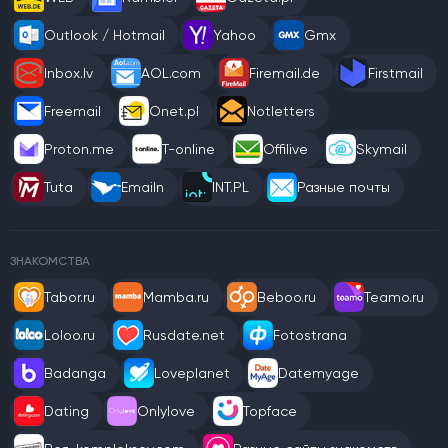
Outlook / Hotmail
Yahoo
Gmx
Inbox.lv
AOL.com
Firemail.de
Firstmail
Freemail
Onet.pl
Notletters
Proton.me
T-online
Offilive
Skymail
Tuta
Emailn
INT.PL
Разные почты
ЗНАКОМСТВА
Tabor.ru
Mamba.ru
Beboo.ru
Teamo.ru
Loloo.ru
Rusdate.net
Fotostrana
Badanga
Loveplanet
Datemyage
Dating
Onlylove
Topface