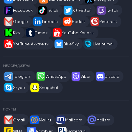
Facebook
TikTok
X (Twitter)
Twitch
Google
LinkedIn
Reddit
Pinterest
Kick
Tumblr
YouTube Каналы
YouTube Аккаунты
BlueSky
Livejournal
МЕССЕНДЖЕРЫ
Telegram
WhatsApp
Viber
Discord
Skype
Snapchat
ПОЧТЫ
Gmail
Mail.ru
Mail.com
Mail.tm
WEB
Rambler
Gazeta.pl