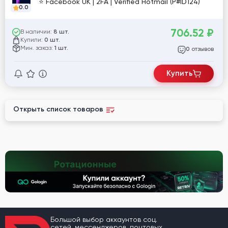
⭐️ Facebook UK | 2FA | Verified Hotmail (P#ID124)
0.0
706.52
₽
В наличии:
8 шт.
Купили:
0 шт.
Мин. заказ:
1 шт.
отзывов
0
Купить
Открыть список товаров
Большой выбор аккаунтов соц.
сетей, мессенджеров, почтовых