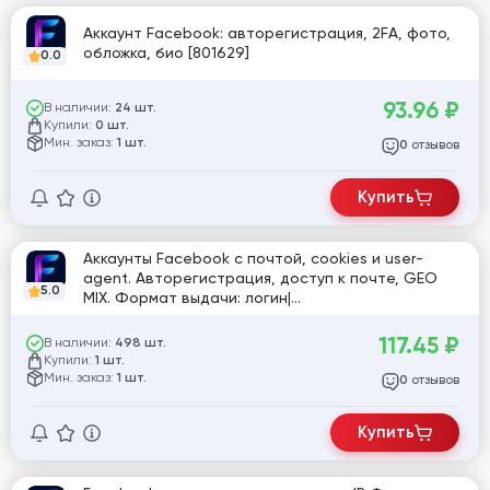
Аккаунт Facebook: авторегистрация, 2FA, фото,
обложка, био [801629]
0.0
93.96
₽
В наличии:
24 шт.
Купили:
0 шт.
Мин. заказ:
1 шт.
отзывов
0
Купить
Аккаунты Facebook с почтой, cookies и user-
agent. Авторегистрация, доступ к почте, GEO
5.0
MIX. Формат выдачи: логин|
пароль|email|emailpass|url акка|Cookie|User-agent
[803528]
117.45
₽
В наличии:
498 шт.
Купили:
1 шт.
Мин. заказ:
1 шт.
отзывов
0
Купить