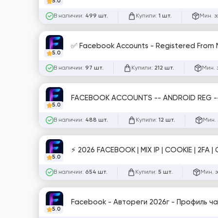
5.0
В наличии:
Купили:
Мин. з
499 шт.
1 шт.
✅ Facebook Accounts - Registered From MIX
5.0
В наличии:
Купили:
Мин. 
97 шт.
212 шт.
5.0
В наличии:
Купили:
Мин. 
488 шт.
12 шт.
⚡ 2026 FACEBOOK | MIX IP | COOKIE | 2FA |
5.0
В наличии:
Купили:
Мин. 
654 шт.
5 шт.
Facebook - Автореги 2026г - Профиль ча
5.0