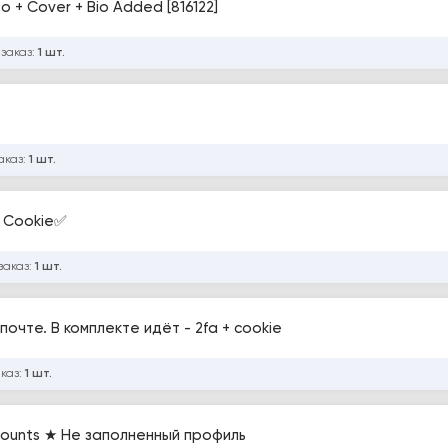
 + Cover + Bio Added [816122]
 заказ:
1 шт.
аказ:
1 шт.
; Cookie✅
заказ:
1 шт.
очте. В комплекте идёт - 2fa + cookie
аказ:
1 шт.
counts ★ Не заполненный профиль