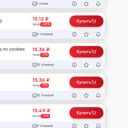
отзыв
1
15.12
₽
d
Купить
18.90
-20%
отзывов
0
15.36
₽
д по cookies
Купить
16.50
-7%
отзывов
12
15.36
₽
Купить
16.50
-7%
отзывов
12
15.49
₽
Купить
16.48
-6%
отзывов
0