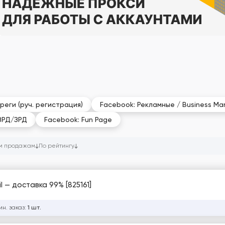
реги (руч. регистрация)
Facebook: Рекламные / Business Ma
ЗРД/ЗРД
Facebook: Fun Page
м продажам
По рейтингу
l — доставка 99% [825161]
ин. заказ:
1 шт.