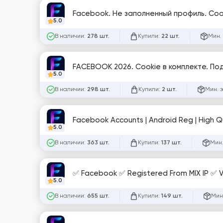
Facebook. Не заполненный профиль. Coo
5.0
В наличии:
Купили:
Мин.
278 шт.
22 шт.
FACEBOOK 2026. Cookie в комплекте. По
5.0
В наличии:
Купили:
Мин. 
298 шт.
2 шт.
Facebook Accounts | Android Reg | High Qu
5.0
В наличии:
Купили:
Мин.
363 шт.
137 шт.
✅ Facebook ✅ Registered From MIX IP ✅ Ve
5.0
В наличии:
Купили:
Мин
655 шт.
149 шт.