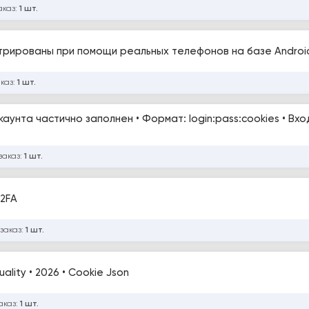
аказ:
1 шт.
стрированы при помощи реальных телефонов на базе Androi
аказ:
1 шт.
каунта частично заполнен • Формат: login:pass:cookies • Вхо
заказ:
1 шт.
2FA
 заказ:
1 шт.
ality • 2026 • Cookie Json
аказ:
1 шт.