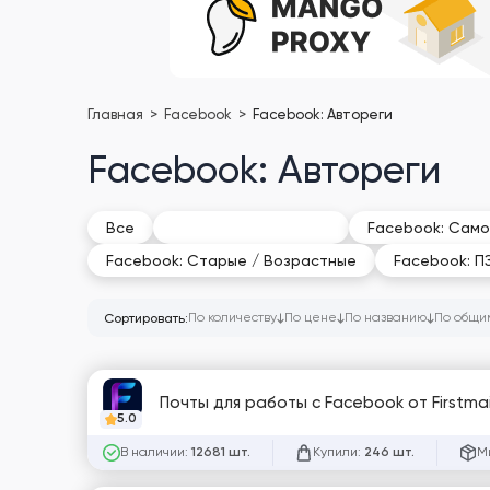
Главная
Facebook
Facebook: Автореги
Facebook: Автореги
Facebook: Автореги
Все
Facebook: Само
Facebook: Старые / Возрастные
Facebook: П
По количеству
По цене
По названию
По общи
Сортировать:
Почты для работы с Facebook от Firstmai
5.0
В наличии:
Купили:
М
12681 шт.
246 шт.