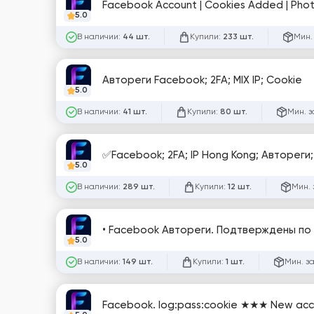
Facebook Account | Cookies Added | Photo
5.0
В наличии:
Купили:
Мин.
44 шт.
233 шт.
Автореги Facebook; 2FA; MIX IP; Cookie
5.0
В наличии:
Купили:
Мин. з
41 шт.
80 шт.
✅Facebook; 2FA; IP Hong Kong; Автореги
5.0
В наличии:
Купили:
Мин. 
289 шт.
12 шт.
• Facebook Автореги. Подтверждены по п
5.0
В наличии:
Купили:
Мин. з
149 шт.
1 шт.
Facebook. log:pass:cookie ★★★ New ac