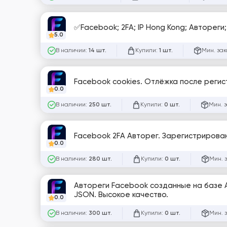
✅Facebook; 2FA; IP Hong Kong; Автореги
5.0
В наличии:
Купили:
Мин. зак
14 шт.
1 шт.
Facebook cookies. Отлёжка после регист
0.0
В наличии:
Купили:
Мин. 
250 шт.
0 шт.
Facebook 2FA Авторег. Зарегистрирован
0.0
В наличии:
Купили:
Мин. 
280 шт.
0 шт.
Автореги Facebook созданные на базе 
JSON. Высокое качество.
0.0
В наличии:
Купили:
Мин. 
300 шт.
0 шт.