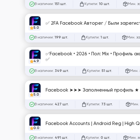
В наличии:
Купили:
Мин. з
151 шт.
10 шт.
✅ 2FA Facebook Авторег / Были зареги
5.0
В наличии:
Купили:
Мин. з
199 шт.
1 шт.
✅Facebook • 2026 • Пол: Mix • Профиль ак
✅
4.9
В наличии:
Купили:
Мин. 
349 шт.
51 шт.
Facebook ➤➤➤ Заполненный профиль ★ 
5.0
В наличии:
Купили:
Мин.
427 шт.
73 шт.
Facebook Accounts | Android Reg | High Qu
0.0
В наличии:
Купили:
Мин. з
491 шт.
0 шт.