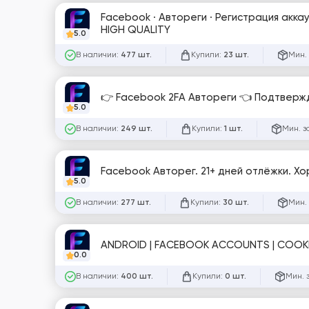
Facebook · Автореги · Регистрация аккаунтов на реальны
HIGH QUALITY
5.0
В наличии:
Купили:
Мин.
477 шт.
23 шт.
👉 Facebook 2FA Автореги 👈 Подтвержд
5.0
В наличии:
Купили:
Мин. з
249 шт.
1 шт.
Facebook Авторег. 21+ дней отлёжки. Х
5.0
В наличии:
Купили:
Мин.
277 шт.
30 шт.
ANDROID | FACEBOOK ACCOUNTS | COOKIE
0.0
В наличии:
Купили:
Мин. 
400 шт.
0 шт.