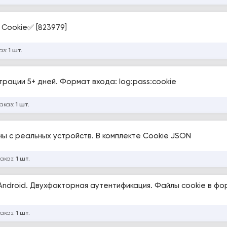
; Cookie✅ [823979]
аз:
1 шт.
рации 5+ дней. Формат входа: log:pass:cookie
заказ:
1 шт.
ы с реальных устройств. В комплекте Cookie JSON
заказ:
1 шт.
Android. Двухфакторная аутентификация. Файлы cookie в ф
заказ:
1 шт.