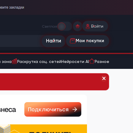
Войти
Светлая
Найти
Мои покупки
 зона
Раскрутка соц. сетей
Нейросети AI
Разное