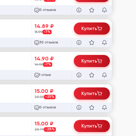
отзывов
0
14.89
₽
Купить
15.99
-7%
отзывов
30
14.90
₽
Купить
16.00
-7%
отзыв
1
15.00
₽
Купить
20.00
-25%
отзывов
0
15.00
₽
Купить
20.79
-28%