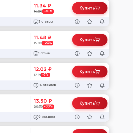
11.34
₽
Купить
16.20
-30%
отзыва
3
11.48
₽
Купить
15.00
-23%
отзыв
1
12.02
₽
Купить
12.91
-7%
отзывов
14
13.50
₽
Купить
20.30
-33%
отзывов
9