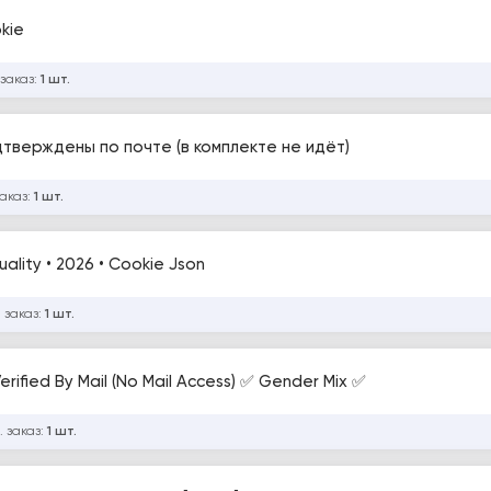
kie
 заказ:
1 шт.
дтверждены по почте (в комплекте не идёт)
заказ:
1 шт.
ality • 2026 • Cookie Json
 заказ:
1 шт.
rified By Mail (No Mail Access) ✅ Gender Mix ✅
. заказ:
1 шт.