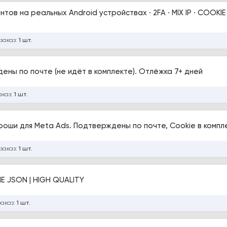
х Android устройствах · 2FA · MIX IP · COOKIE (JSON) ·
 заказ:
1 шт.
ены по почте (не идёт в комплекте). Отлёжка 7+ дней
аказ:
1 шт.
ороши для Meta Ads. Подтверждены по почте, Cookie в компл
 заказ:
1 шт.
 JSON | HIGH QUALITY
заказ:
1 шт.