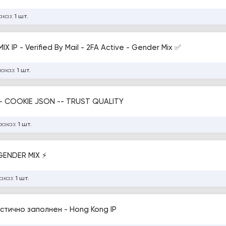
аказ:
1 шт.
 IP - Verified By Mail - 2FA Active - Gender Mix ✅
заказ:
1 шт.
FACEBOOK ACCOUNTS -- ANDROID REG -- COOKIE JSON -- TRUST QUALITY
заказ:
1 шт.
 GENDER MIX ⚡
заказ:
1 шт.
стично заполнен - Hong Kong IP