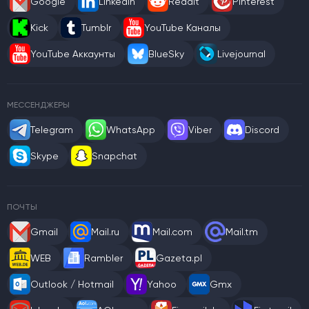
Google
LinkedIn
Reddit
Pinterest
Kick
Tumblr
YouTube Каналы
YouTube Аккаунты
BlueSky
Livejournal
МЕССЕНДЖЕРЫ
Telegram
WhatsApp
Viber
Discord
Skype
Snapchat
ПОЧТЫ
Gmail
Mail.ru
Mail.com
Mail.tm
WEB
Rambler
Gazeta.pl
Outlook / Hotmail
Yahoo
Gmx