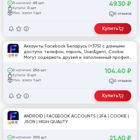
49.30
₽
В наличии:
65 шт.
Купили:
0 шт.
Мин. заказ:
1 шт.
отзывов
0
Купить
Аккаунты Facebook Беларусь (+375) с данными
доступа: телефон, пароль, UserAgent, Cookie.
0.0
Могут содержать друзей и заполненный профиль.
Не для рекламы.
104.40
₽
В наличии:
256 шт.
Купили:
0 шт.
Мин. заказ:
1 шт.
отзывов
0
Купить
ANDROID | FACEBOOK ACCOUNTS | 2FA | COOKIE |
JSON | HIGH QUALITY
0.0
21.60
₽
В наличии:
300 шт.