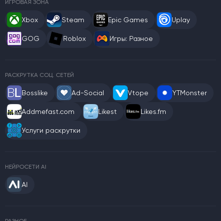
ИГРОВАЯ ЗОНА
Xbox
Steam
Epic Games
Uplay
GOG
Roblox
Игры: Разное
РАСКРУТКА СОЦ. СЕТЕЙ
Bosslike
Ad-Social
Vtope
YTMonster
Addmefast.com
Likest
Likes.fm
Услуги раскрутки
НЕЙРОСЕТИ AI
AI