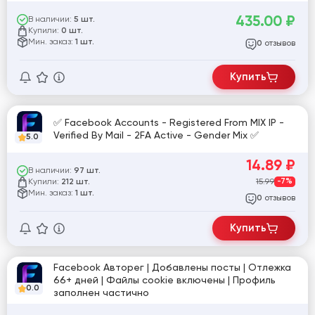
435.00
₽
В наличии:
5 шт.
Купили:
0 шт.
Мин. заказ:
1 шт.
отзывов
0
Купить
✅ Facebook Accounts - Registered From MIX IP -
Verified By Mail - 2FA Active - Gender Mix ✅
5.0
14.89
₽
В наличии:
97 шт.
Купили:
15.99
-7%
212 шт.
Мин. заказ:
1 шт.
отзывов
0
Купить
Facebook Авторег | Добавлены посты | Отлежка
66+ дней | Файлы cookie включены | Профиль
0.0
заполнен частично