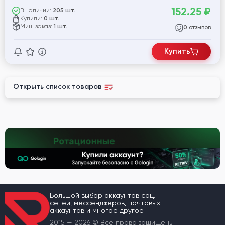
152.25
₽
В наличии:
205 шт.
Купили:
0 шт.
Мин. заказ:
1 шт.
отзывов
0
Купить
Открыть список товаров
Большой выбор аккаунтов соц.
сетей, мессенджеров, почтовых
аккаунтов и многое другое.
2015 — 2026 © Все права защищены