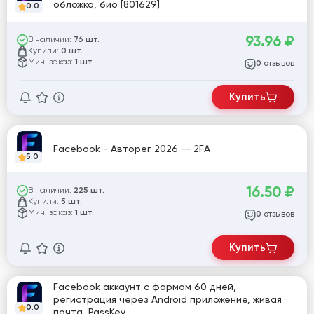
обложка, био [801629]
0.0
93.96
₽
В наличии:
76 шт.
Купили:
0 шт.
Мин. заказ:
1 шт.
отзывов
0
Купить
Facebook - Авторег 2026 -- 2FA
5.0
16.50
₽
В наличии:
225 шт.
Купили:
5 шт.
Мин. заказ:
1 шт.
отзывов
0
Купить
Facebook аккаунт с фармом 60 дней,
регистрация через Android приложение, живая
0.0
почта, PassKey