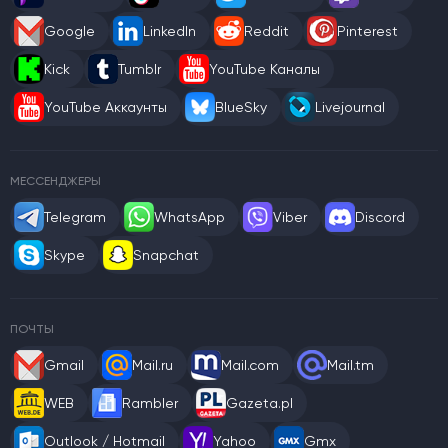
Google
LinkedIn
Reddit
Pinterest
Kick
Tumblr
YouTube Каналы
YouTube Аккаунты
BlueSky
Livejournal
МЕССЕНДЖЕРЫ
Telegram
WhatsApp
Viber
Discord
Skype
Snapchat
ПОЧТЫ
Gmail
Mail.ru
Mail.com
Mail.tm
WEB
Rambler
Gazeta.pl
Outlook / Hotmail
Yahoo
Gmx