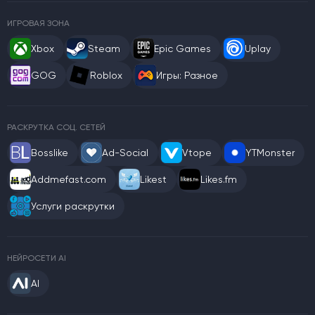
ИГРОВАЯ ЗОНА
Xbox
Steam
Epic Games
Uplay
GOG
Roblox
Игры: Разное
РАСКРУТКА СОЦ. СЕТЕЙ
Bosslike
Ad-Social
Vtope
YTMonster
Addmefast.com
Likest
Likes.fm
Услуги раскрутки
НЕЙРОСЕТИ AI
AI