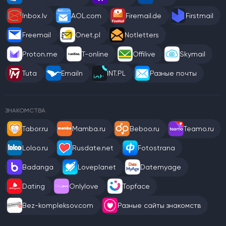
Inbox.lv
AOL.com
Firemail.de
Firstmail
Freemail
Onet.pl
Notletters
Proton.me
T-online
Offilive
Skymail
Tuta
Emailn
INT.PL
Разные почты
ЗНАКОМСТВА
Tabor.ru
Mamba.ru
Beboo.ru
Teamo.ru
Loloo.ru
Rusdate.net
Fotostrana
Badanga
Loveplanet
Datemyage
Dating
Onlylove
Topface
Bez-kompleksov.com
Разные сайты знакомств