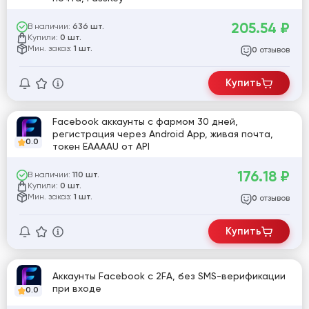
205.54
₽
В наличии:
636 шт.
Купили:
0 шт.
Мин. заказ:
1 шт.
отзывов
0
Купить
Facebook аккаунты с фармом 30 дней,
регистрация через Android App, живая почта,
0.0
токен EAAAAU от API
176.18
₽
В наличии:
110 шт.
Купили:
0 шт.
Мин. заказ:
1 шт.
отзывов
0
Купить
Аккаунты Facebook с 2FA, без SMS-верификации
при входе
0.0